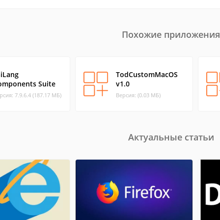
Похожие приложения
siLang
TodCustomMacOS
omponents Suite
v1.0
рсия: 7.9.6.4 (187.17 МБ)
Версия: (0.03 МБ)
Актуальные статьи