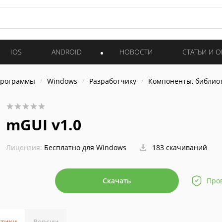
IOS
ANDROID
НОВОСТИ
СТАТЬИ И 
программы
Windows
Разработчику
Компоненты, библио
mGUI v1.0
Лицензия:
Бесплатно для Windows
183 скачиваний
Скачать
Про
стики
Версии