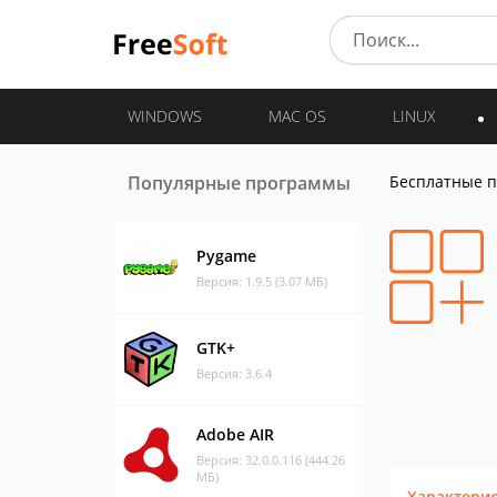
WINDOWS
MAC OS
LINUX
Популярные программы
Бесплатные 
Pygame
Версия: 1.9.5 (3.07 МБ)
GTK+
Версия: 3.6.4
Adobe AIR
Версия: 32.0.0.116 (444.26
МБ)
Характери