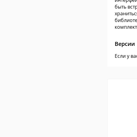
интерфей
быть вст
хранитьс
библиоте
комплект
Версии
Если у в