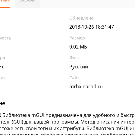
Обновлено
2018-10-26 18:31:47
мость
Размер
0.02 МБ
ура
Язык
ит
Русский
чик
Сайт
mrhx.narod.ru
ие
0 Библиотека mGUI предназначена для удобного и быст
теля (GUI) для вашей программы. Метод описания интер
т тоже есть свои теги и их аттрибуты. Библиотека mGUI 