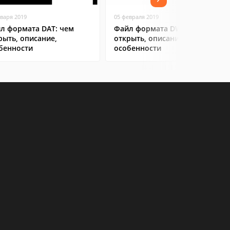
нваря 2019
05 февраля 2019
л формата DAT: чем
Файл формата DWG: чем
рыть, описание,
открыть, описание,
бенности
особенности