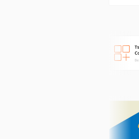
T
C
Ве