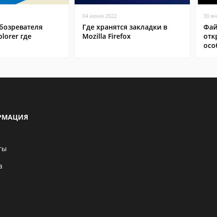
04 июня 2022
30 я
бозревателя
Где хранятся закладки в
Фай
plorer где
Mozilla Firefox
отк
осо
РМАЦИЯ
ты
а