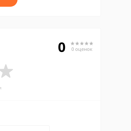
0
0 оценок
и