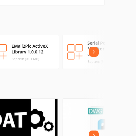
Serial Port
EMail2Pic ActiveX
Monitoring Control
Library 1.0.0.12
v1.02
Версия: (0.01 МБ)
Версия: (3.52 МБ)