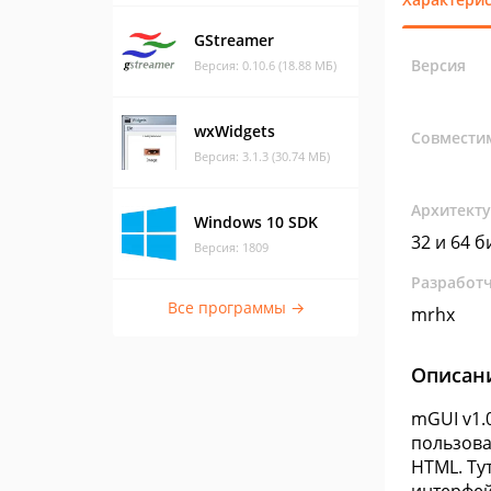
GStreamer
Версия
Версия: 0.10.6 (18.88 МБ)
wxWidgets
Совмести
Версия: 3.1.3 (30.74 МБ)
Архитект
Windows 10 SDK
32 и 64 б
Версия: 1809
Разработ
Все программы →
mrhx
Описан
mGUI v1.
пользова
HTML. Ту