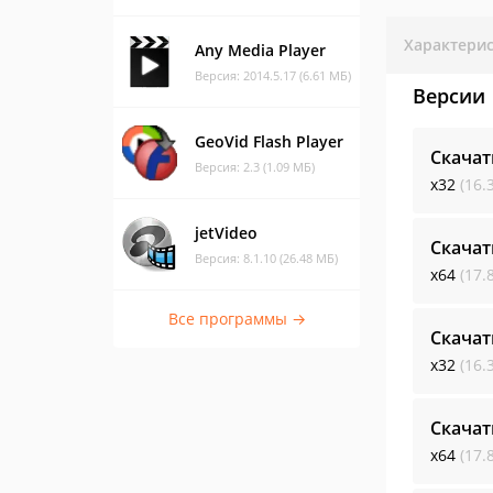
Характери
Any Media Player
Версия: 2014.5.17 (6.61 МБ)
Версии
GeoVid Flash Player
Скачат
Версия: 2.3 (1.09 МБ)
x32
(16.
jetVideo
Скачат
Версия: 8.1.10 (26.48 МБ)
x64
(17.
Все программы →
Скачат
x32
(16.
Скачат
x64
(17.