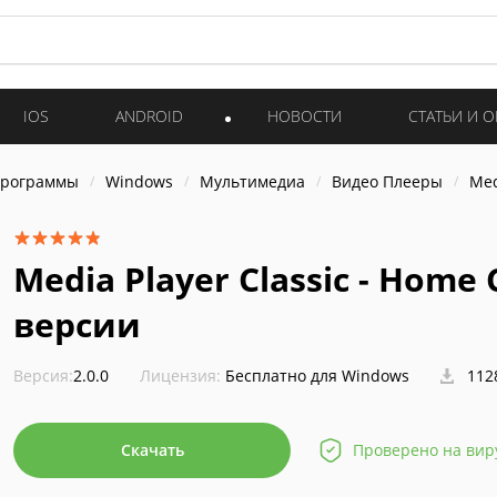
IOS
ANDROID
НОВОСТИ
СТАТЬИ И 
программы
Windows
Мультимедиа
Видео Плееры
Med
Media Player Classic - Home
версии
Версия:
2.0.0
Лицензия:
Бесплатно для Windows
112
Скачать
Проверено на вир