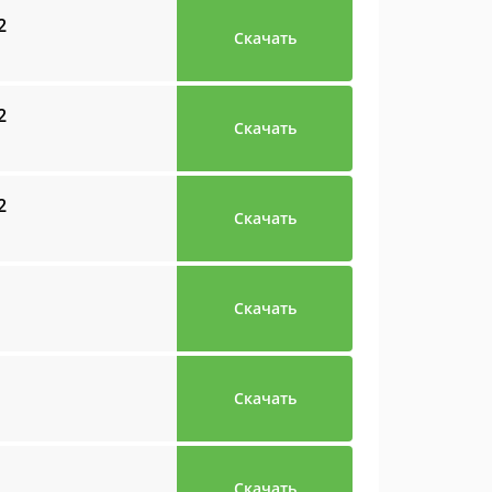
2
Скачать
2
Скачать
2
Скачать
Скачать
Скачать
Скачать