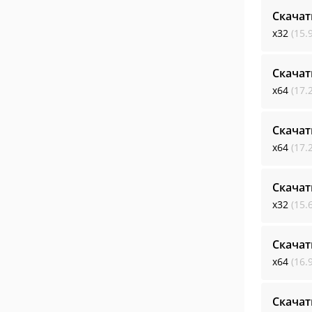
Скачат
x32
(15.
Скачат
x64
(17.
Скачат
x64
(17.
Скачат
x32
(15.
Скачат
x64
(16.
Скачат