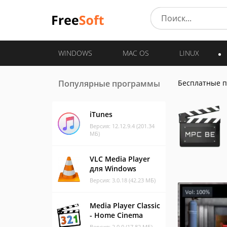
WINDOWS
MAC OS
LINUX
Популярные программы
Бесплатные 
iTunes
Версия: 12.12.9.4 (201.34
МБ)
VLC Media Player
для Windows
Версия: 3.0.18 (42.23 МБ)
Media Player Classic
- Home Cinema
Версия: 2.0.0 (17.82 МБ)