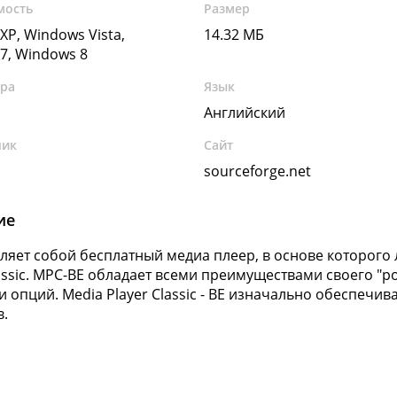
мость
Размер
XP, Windows Vista,
14.32 МБ
7, Windows 8
ура
Язык
Английский
чик
Сайт
sourceforge.net
ие
ляет собой бесплатный медиа плеер, в основе которого
lassic. MPC-BE обладает всеми преимуществами своего "р
и опций. Media Player Classic - BE изначально обеспечи
.