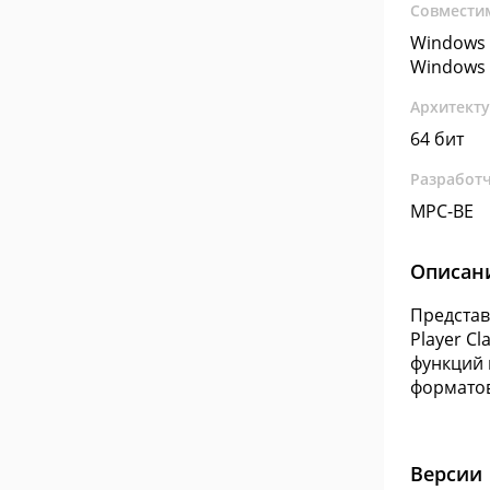
Совмести
Windows 
Windows 
Архитект
64 бит
Разработ
MPC-BE
Описан
Представ
Player C
функций 
форматов
Версии