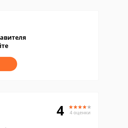
тавителя
йте
4
4 оценки