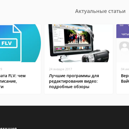
Актуальные статьи
19
24 января 2017
04 и
ата FLV: чем
Лучшие программы для
Вер
писание,
редактирования видео:
Вай
ти
подробные обзоры