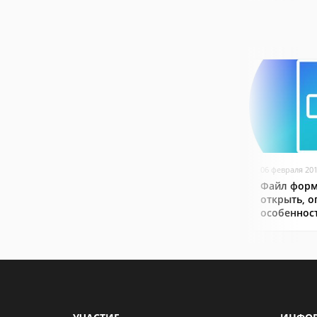
06 февраля 20
Файл форм
открыть, о
особеннос