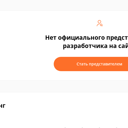
Нет официального предс
разработчика на са
Стать представителем
нг