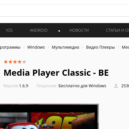
IOS
ANDROID
НОВОСТИ
СТАТЬИ И 
программы
Windows
Мультимедиа
Видео Плееры
Med
Media Player Classic - BE
Версия:
1.6.9
Лицензия:
Бесплатно для Windows
253