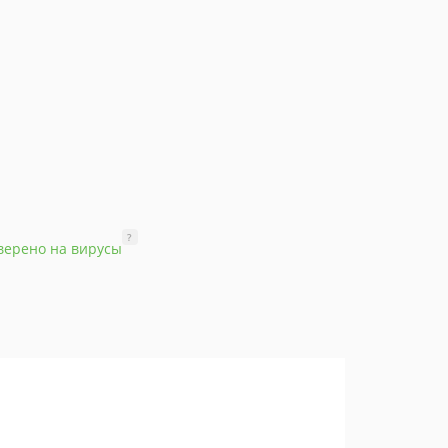
?
верено на вирусы