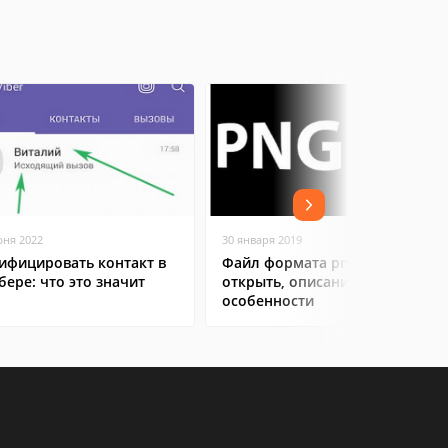
юня 2022
30 января 2019
ифицировать контакт в
Файл формата png: чем
бере: что это значит
открыть, описание,
особенности