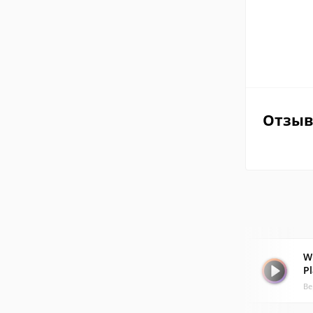
Отзы
W
P
Ве