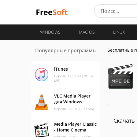
WINDOWS
MAC OS
LINUX
Популярные программы
Бесплатные 
iTunes
Версия: 12.12.9.4 (201.34
МБ)
VLC Media Player
для Windows
Версия: 3.0.18 (42.23 МБ)
Скачать с
Media Player Classic
- Home Cinema
Версия: 2.0.0 (17.82 МБ)