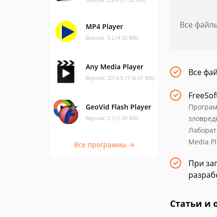
Все файл
MP4 Player
Версия: 5.2 (4.92 МБ)
Any Media Player
Все фа
Версия: 2014.5.17 (6.61 МБ)
FreeSof
GeoVid Flash Player
Програм
зловред
Версия: 2.3 (1.09 МБ)
Лаборат
Media Pl
Все программы →
При заг
разраб
Статьи и 