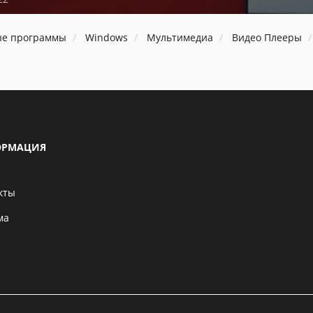
ые программы
Windows
Мультимедиа
Видео Плееры
РМАЦИЯ
кты
ма