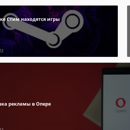
пке Стим находятся игры
22
вка рекламы в Опере
22