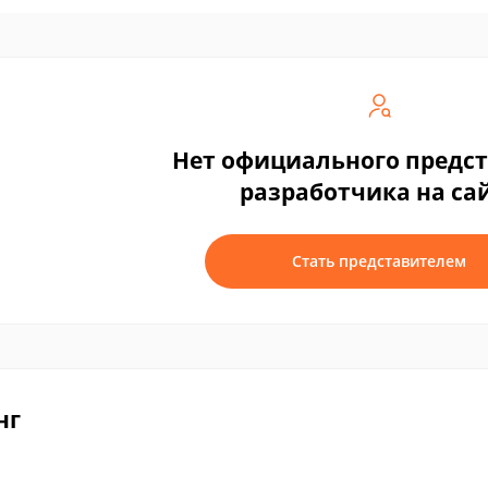
Нет официального предс
разработчика на са
Стать представителем
нг