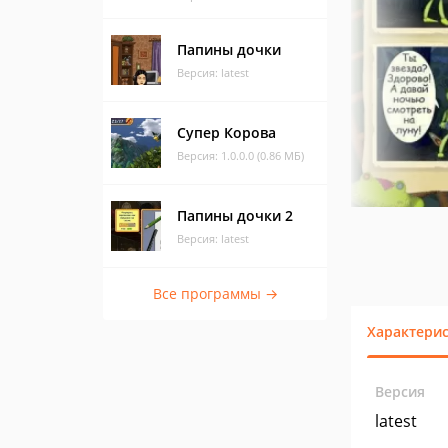
Папины дочки
Версия: latest
Супер Корова
Версия: 1.0.0.0 (0.86 МБ)
Папины дочки 2
Версия: latest
Все программы →
Характери
Версия
latest