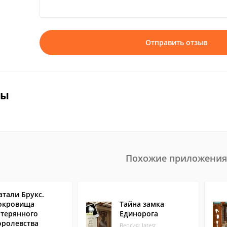
Отправить отзыв
вы
Похожие приложения
атали Брукс.
окровища
Тайна замка
атерянного
Единорога
оролевства
Версия: latest