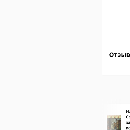
Отзы
Н
С
з
к