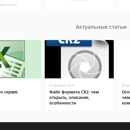
рсия: latest
Актуальные статьи
05 февраля 2019
08 ф
ле сервис
Файл формата CR2: чем
Осо
открыть, описание,
чем
особенности
ком
сма