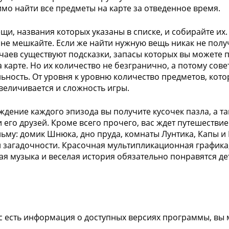
мо найти все предметы на карте за отведенное время.
щи, названия которых указаны в списке, и собирайте их.
 не мешкайте. Если же найти нужную вещь никак не получ
учаев существуют подсказки, запасы которых вы можете
а карте. Но их количество не безгранично, а потому сове
ьность. От уровня к уровню количество предметов, кото
увеличивается и сложность игры.
ждение каждого эпизода вы получите кусочек пазла, а т
и его друзей. Кроме всего прочего, вас ждет путешестви
ьму: домик Шнюка, дно пруда, комнаты Лунтика, Капы и Ш
и загадочности. Красочная мультипликационная графика
я музыка и веселая история обязательно понравятся де
ас есть информация о доступных версиях программы, вы