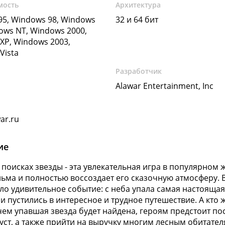
мость
Архитектура
5, Windows 98, Windows
32 и 64 бит
ows NT, Windows 2000,
XP, Windows 2003,
Vista
Разработчик
Alawar Entertainment, Inc
ar.ru
ие
В поисках звезды - эта увлекательная игра в популярном
ьма и полностью воссоздает его сказочную атмосферу. В л
о удивительное событие: с неба упала самая настоящая
 и пустились в интересное и трудное путешествие. А кто
чем упавшая звезда будет найдена, героям предстоит пос
уст, а также прийти на выручку многим лесным обитател