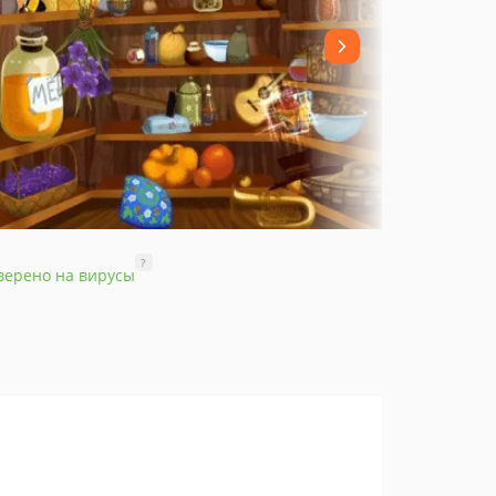
?
верено на вирусы