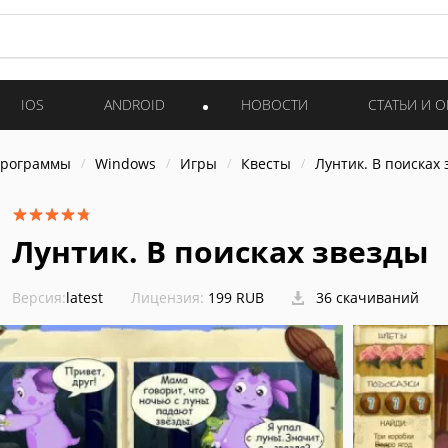
IOS
ANDROID
НОВОСТИ
СТАТЬИ И 
программы
Windows
Игры
Квесты
Лунтик. В поисках
Лунтик. В поисках звезды
Версия:
latest
Лицензия:
199 RUB
36 скачиваний