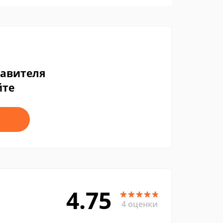
тавителя
йте
4.75
4 оценки