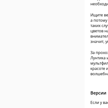
необходи
Ищите ве
а потому
таких сл
цветов н
внимател
значит, 
За прохо
Лунтика 
мультфил
красоте 
волшебна
Версии
Если у в