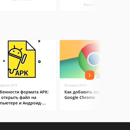
Версия: latest
евраля 2019
04 марта 2019
бенности формата APK:
Как добавить закладку в
 открыть файл на
Google Chrome
пьютере и Андроид-
ртфоне