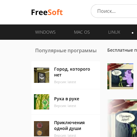
WINDOWS
MAC OS
LINUX
Популярные программы
Бесплатные 
Город, которого
нет
Версия: latest
Рука в руке
Версия: latest
Приключения
одной души
Версия: latest