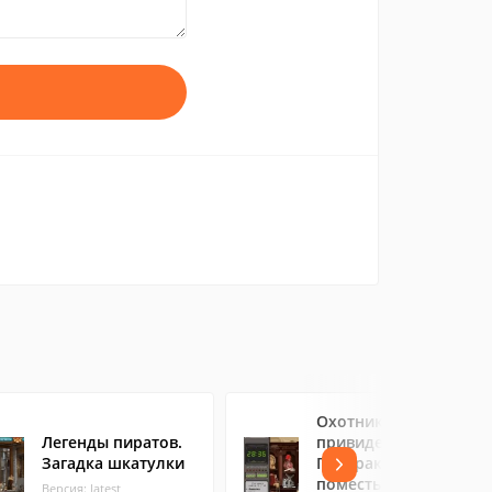
Охотники за
Легенды пиратов.
привидениями.
Загадка шкатулки
Призраки в
поместье Мажести
Версия: latest