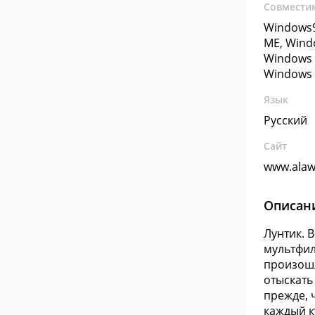
Совмести
Windows9
ME, Wind
Windows 
Windows 
Язык
Русский
Сайт
www.alaw
Описан
Лунтик. 
мультфил
произошл
отыскать
прежде, 
каждый к