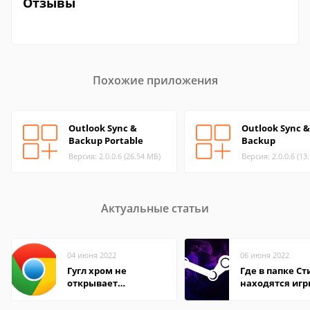
Отзывы
Похожие приложения
Outlook Sync &
Outlook Sync &
Backup Portable
Backup
Версия: 2.0.0.6 (26.54 МБ)
Версия: 2.0.0.6 (13
Актуальные статьи
04 июня 2022
06 июня 2022
Гугл хром не
Где в папке С
открывает
находятся иг
страницы