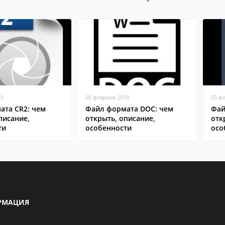
19
05 февраля 2019
05 ф
ата CR2: чем
Файл формата DOC: чем
Фай
писание,
открыть, описание,
отк
ти
особенности
осо
РМАЦИЯ