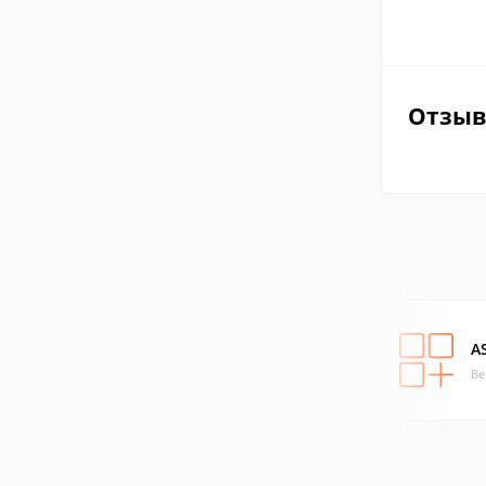
Отзы
A
Ве