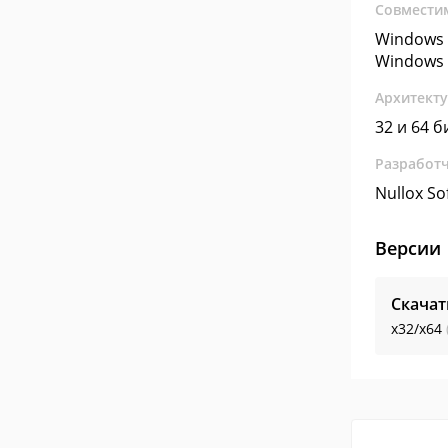
Совмести
Windows 
Windows 
Архитект
32 и 64 б
Разработ
Nullox So
Версии
Скачат
x32/x64