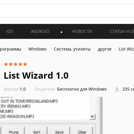
IOS
ANDROID
НОВОСТИ
СТАТЬИ И 
программы
Windows
Система, утилиты
другое
List Wi
List Wizard 1.0
Версия:
1.0
Лицензия:
Бесплатно для Windows
335 с