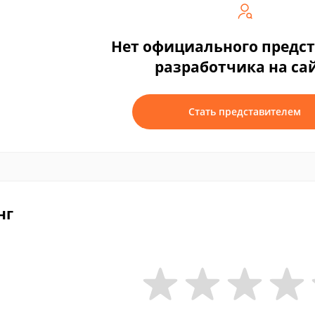
Нет официального предс
разработчика на са
Стать представителем
нг