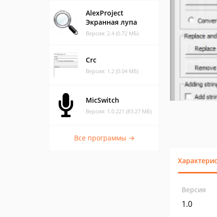
AlexProject
Экранная лупа
Версия: 2.4 (0.72 МБ)
Crc
Версия: 1.2 (0.04 МБ)
MicSwitch
Версия: 1.0.221 (83.27 МБ)
Все программы →
Характери
Версия
1.0