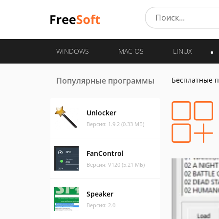
WINDOWS
MAC OS
LINUX
Популярные программы
Бесплатные 
Unlocker
Версия: 1.9.2 (0.33 МБ)
FanControl
Версия: V120 (5.21 МБ)
Speaker
Версия: 2.0