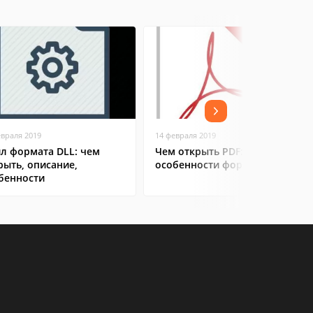
евраля 2019
14 февраля 2019
л формата DLL: чем
Чем открыть PDF:
рыть, описание,
особенности формата
бенности