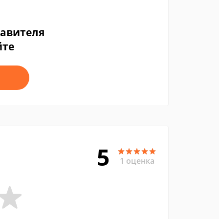
тавителя
йте
5
1 оценка