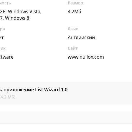
мость
Размер
XP, Windows Vista,
4.2Мб
7, Windows 8
ура
Язык
ит
Английский
чик
Сайт
ftware
www.nullox.com
ь приложение List Wizard
1.0
(4.2 МБ)