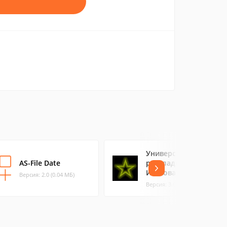
Универсальная
AS-File Date
раскладка Данилы
Исакова
Версия: 2.0 (0.04 МБ)
Версия: 3.0.1 (2.81 МБ)