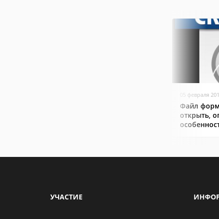
05 февраля 20
Файл форм
открыть, о
особеннос
УЧАСТИЕ
ИНФО