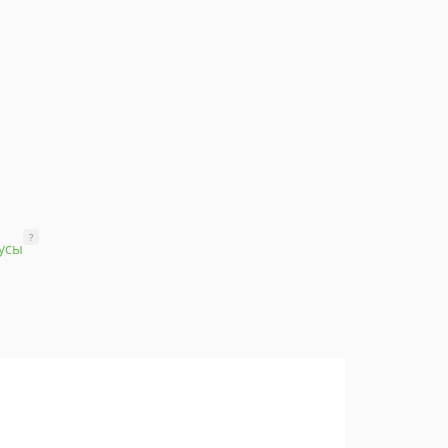
?
усы