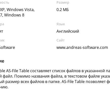
мость
Размер
XP, Windows Vista,
0.2 МБ
7, Windows 8
ура
Язык
ит
Английский
чик
Сайт
Software
www.andreas-software.com
ие
able AS-File Table составляет список файлов в указанной 
й файл. Помимо названия файла, в текстовом файле указ
й размер всех файлов в папке. AS-File Table позволяет
нию.