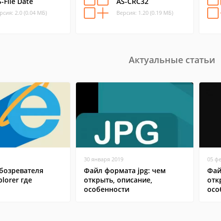
-File Date
AS-CRC32
рсия: 2.0 (0.04 МБ)
Версия: 1.20 (0.19 МБ)
Актуальные статьи
30 января 2019
05 ф
бозревателя
Файл формата jpg: чем
Фай
plorer где
открыть, описание,
отк
особенности
осо