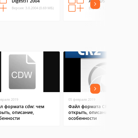
DigestIT 2004
AS-MD5
Версия: 3.0.2004 (0.69 МБ)
Версия: 1.20 (0.19 МБ)
евраля 2019
05 февраля 2019
л формата cdw: чем
Файл формата CR2: чем
рыть, описание,
открыть, описание,
бенности
особенности