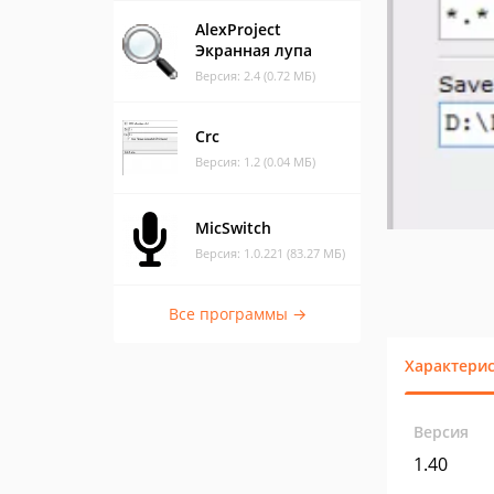
AlexProject
Экранная лупа
Версия: 2.4 (0.72 МБ)
Crc
Версия: 1.2 (0.04 МБ)
MicSwitch
Версия: 1.0.221 (83.27 МБ)
Все программы →
Характери
Версия
1.40