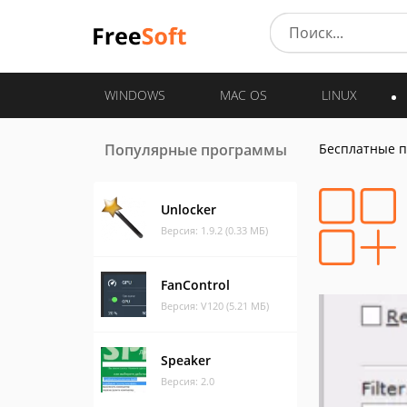
WINDOWS
MAC OS
LINUX
Популярные программы
Бесплатные 
Unlocker
Версия: 1.9.2 (0.33 МБ)
FanControl
Версия: V120 (5.21 МБ)
Speaker
Версия: 2.0