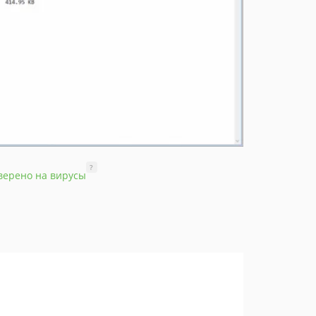
?
верено на вирусы