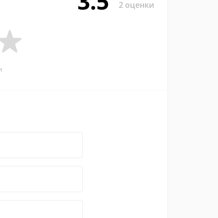
3.5
2 оценки
и