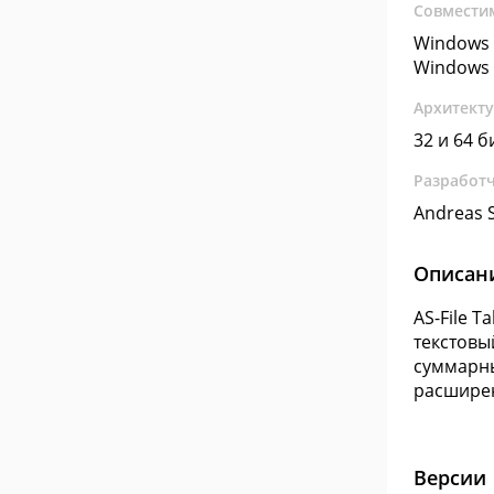
Совмести
Windows 
Windows 
Архитект
32 и 64 б
Разработ
Andreas 
Описан
AS-File T
текстовы
суммарны
расшире
Версии