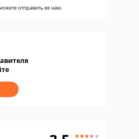
 можете
отправить ее нам
.
тавителя
йте