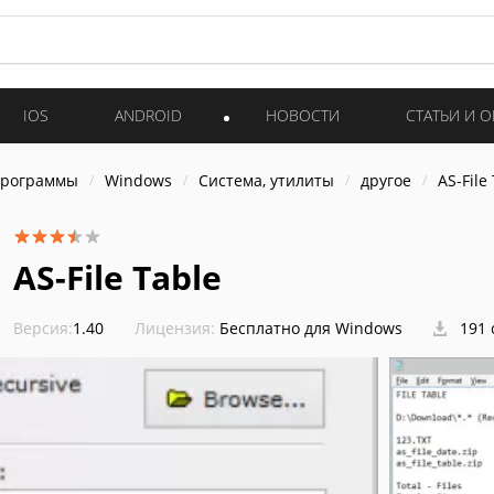
IOS
ANDROID
НОВОСТИ
СТАТЬИ И 
программы
Windows
Система, утилиты
другое
AS-File
AS-File Table
Версия:
1.40
Лицензия:
Бесплатно для Windows
191 