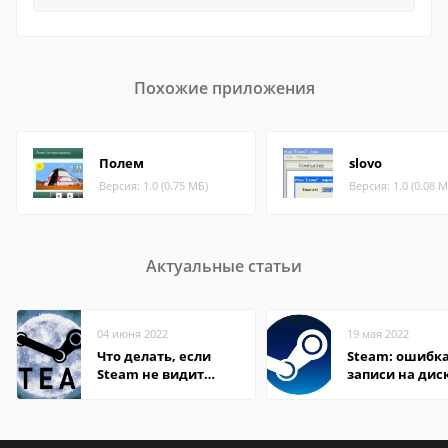
Похожие приложения
Полем
slovo
Версия: 1.0 (0.75 МБ)
Версия: 1.0 (0.08 М
Актуальные статьи
04 июня 2022
19 мая 2022
Что делать, если
Steam: ошибка
Steam не видит
записи на дис
установленную игру