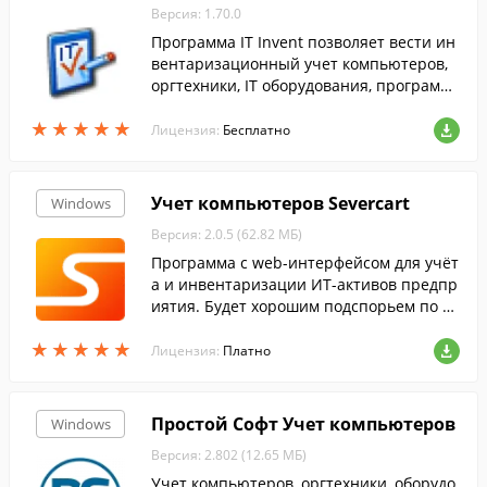
Версия: 1.70.0
Программа IT Invent позволяет вести ин
вентаризационный учет компьютеров,
оргтехники, IT оборудования, программ
ного обеспечения, комплектующих и ра
★
★
★
★
★
★
★
★
★
★
сходных материалов.
Лицензия:
Бесплатно
Учет компьютеров Severcart
Windows
Версия: 2.0.5 (62.82 МБ)
Программа с web-интерфейсом для учёт
а и инвентаризации ИТ-активов предпр
иятия. Будет хорошим подспорьем по от
слеживанию, систематизации и предост
★
★
★
★
★
★
★
★
★
★
авлению доступа к информации о компь
Лицензия:
Платно
ютерах, лицензий программного обеспе
чения и т.д.
Простой Софт Учет компьютеров
Windows
Версия: 2.802 (12.65 МБ)
Учет компьютеров, оргтехники, оборудо