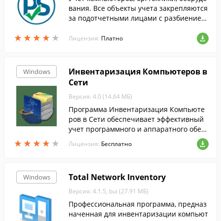
вания. Все объекты учета закрепляются
за подотчетными лицами с разбиением
на отделы, филиалы. Программа фиксир
★
★
★
★
★
★
★
★
★
★
ует ремонты, замену расходных, установ
Лицензия:
Платно
ку ПО.
Инвентаризация Компьютеров в
Windows
Сети
Версия: 4.0 (14.64 МБ)
Программа Инвентаризация Компьюте
ров в Сети обеспечивает эффективный
учет программного и аппаратного обес
печения компьютеров в сети на любом
★
★
★
★
★
★
★
★
★
★
Лицензия:
Бесплатно
предприятии.
Total Network Inventory
Windows
Версия: 4.1.5, bui (27.91 МБ)
Профессиональная программа, предназ
наченная для инвентаризации компьют