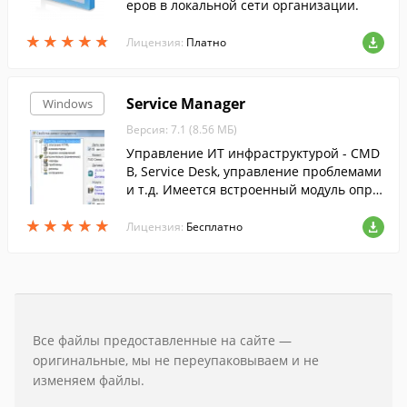
еров в локальной сети организации.
★
★
★
★
★
★
★
★
★
★
Лицензия:
Платно
Service Manager
Windows
Версия: 7.1 (8.56 МБ)
Управление ИТ инфраструктурой - CMD
B, Service Desk, управление проблемами
и т.д. Имеется встроенный модуль опре
деления конфигурации компьютеров, ре
★
★
★
★
★
★
★
★
★
★
ализован аудит изменений конфигурац
Лицензия:
Бесплатно
ий.
Все файлы предоставленные на сайте —
оригинальные, мы не переупаковываем и не
изменяем файлы.