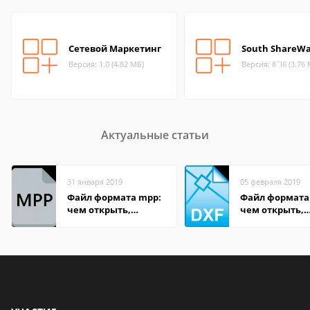
Сетевой Маркетинг
South ShareW
Версия: 1.0 (4.82 МБ)
Версия: 8`I6 (3.76
Актуальные статьи
31 января 2019
05 февраля 2019
Файл формата mpp:
Файл формата
чем открыть,
чем открыть,
описание,
описание,
особенности
особенности