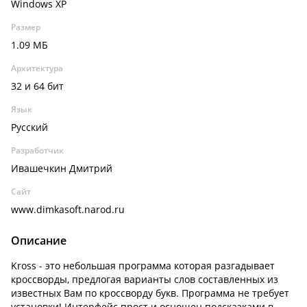
Windows XP
Размер
1.09 МБ
Архитектура
32 и 64 бит
Язык
Русский
Разработчик
Ивашечкин Дмитрий
Сайт
www.dimkasoft.narod.ru
Описание
Kross - это небольшая программа которая разгадывает
кроссворды, предлогая варианты слов составленных из
известных Вам по кроссворду букв. Программа не требует
установки! Интерфейс прост и оснощен подсказками в