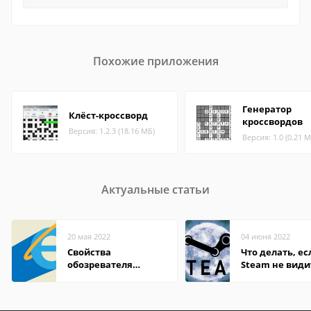
Похожие приложения
Генератор
Клёст-кроссворд
кроссвордов
Версия: 1.2.3 (18.16 МБ)
Версия: 1.0 (0.21 М
Актуальные статьи
20 мая 2022
04 июня 2022
Свойства
Что делать, ес
обозревателя
Steam не види
Internet Explorer где
установленную
находится