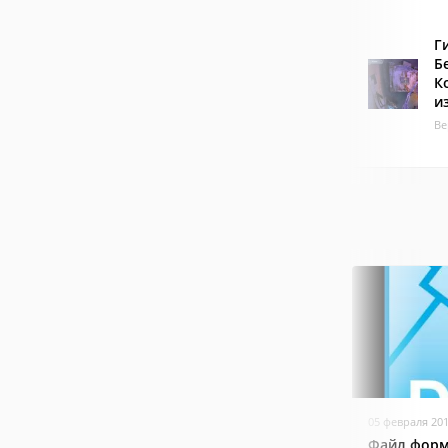
Г
Б
К
и
Ве
05 февраля 20
Файл форм