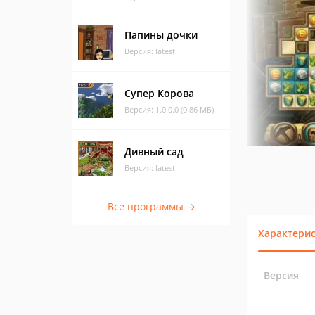
Папины дочки
Версия: latest
Супер Корова
Версия: 1.0.0.0 (0.86 МБ)
Дивный сад
Версия: latest
Все программы →
Характери
Версия