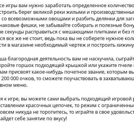
се игры вам нужно заработать определенное количество
строить берег великой реки жилыми и производственным
 со всевозможными овощами и разбить делянки для заго
наковые фишки, не забывайте собирать и полезные бону
е секунды расправиться с мешающими плитками и без п
ся все же не стоит, ведь пока вы не соберете нужное ко
ти в магазине необходимый чертеж и построить хижину
ша благородная деятельность вам не наскучила, сыграй
акройте горшок подходящей крышкой или укажите пчеле
вам присвоят какое-нибудь почетное звание, которым вы
 200 000 очков, то сможете поучаствовать в захватываю
авном меню.
я к игре, вы можете сами выбрать подходящий игровой 
оставлении красочных цепочек, то режим с ограниченны
совсем никуда не торопитесь, то играйте в свое удоволь
айдет себе занятие по вкусу!