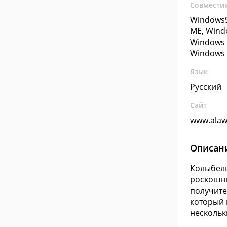
Совмести
Windows9
ME, Wind
Windows 
Windows 
Язык
Русский
Сайт
www.alaw
Описан
Колыбель
роскошны
получите
который 
нескольк