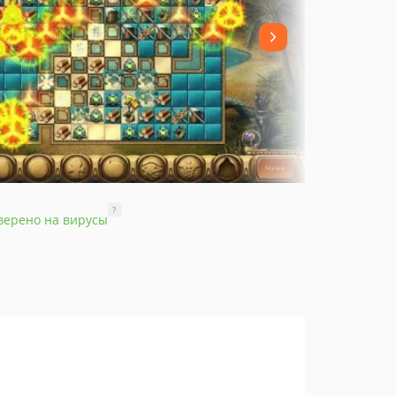
?
верено на вирусы