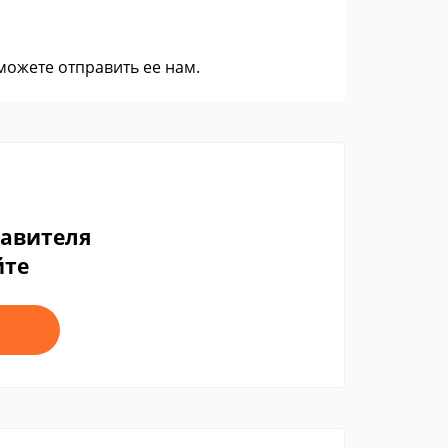
 можете
отправить ее нам
.
тавителя
йте