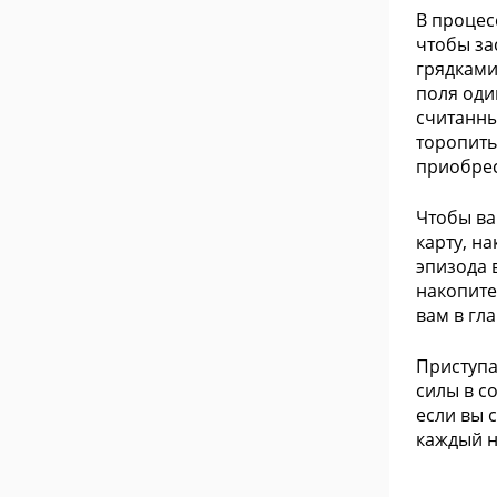
В процес
чтобы за
грядками
поля оди
считанны
торопить
приобрес
Чтобы ва
карту, н
эпизода 
накопите
вам в гл
Приступа
силы в с
если вы 
каждый н