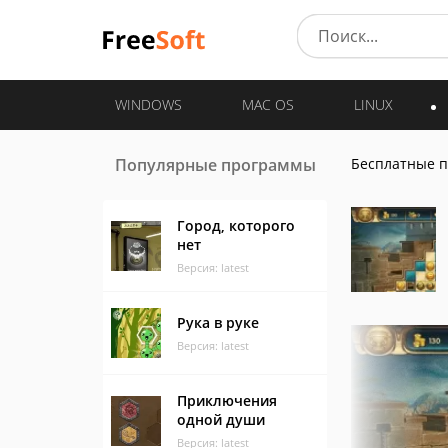
WINDOWS
MAC OS
LINUX
Популярные программы
Бесплатные 
Город, которого
нет
Версия: latest
Рука в руке
Версия: latest
Приключения
одной души
Версия: latest