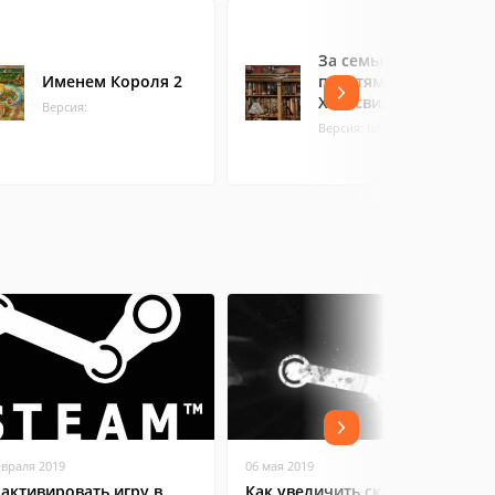
За семью
Именем Короля 2
печатями.
Хантсвилл
Версия:
Версия: latest
евраля 2019
06 мая 2019
 активировать игру в
Как увеличить скорость