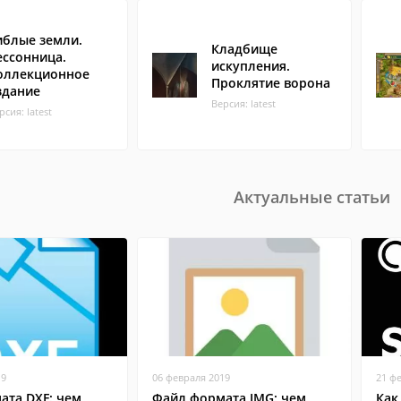
иблые земли.
Кладбище
ессонница.
искупления.
оллекционное
Проклятие ворона
здание
Версия: latest
рсия: latest
Актуальные статьи
19
06 февраля 2019
21 ф
ата DXF: чем
Файл формата IMG: чем
Как