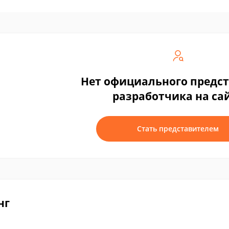
Нет официального предс
разработчика на са
Стать представителем
нг