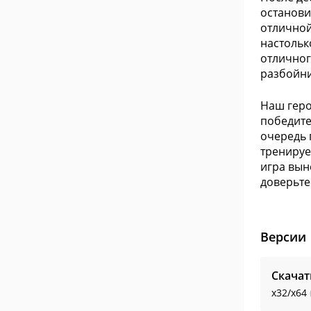
останови
отличной
настольк
отличног
разбойни
Наш геро
победите
очередь 
тренируе
игра вын
доверьте
Версии
Скачат
x32/x64