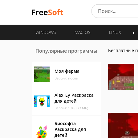
WINDOWS
MAC OS
LINUX
Популярные программы
Бесплатные 
Моя ферма
Версия: после
Alex_Ey Раскраска
для детей
Версия: 1.0 (0.73 МБ)
Биософта
Раскраска для
детей