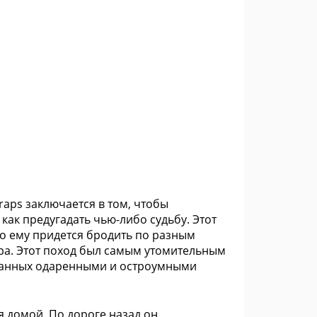
Craps заключается в том, чтобы
 как предугадать чью-либо судьбу. Этот
что ему придется бродить по разным
ра. Этот поход был самым утомительным
зданных одаренными и остроумными
 домой. По дороге назад он