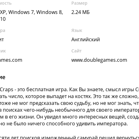
мость
Размер
XP, Windows 7, Windows 8,
2.24 МБ
10
ура
Язык
ит
Английский
чик
Сайт
ames.com
www.doublegames.com
ие
Craps - это бесплатная игра. Как Вы знаете, смысл игры 
ть число, которое выпадет на костях. Это так же сложно,
тоже не мог предсказать свою судьбу, но не мог знать, 
в поисках чего-нибудь необычного для своего императо
м в его жизни. Он увидел много интересных вещей, со
но не было ничего способного удивить императора.
сяти лет поисков изможденный самурай решил вернуться