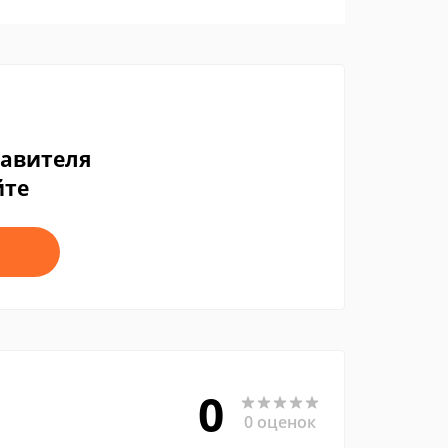
тавителя
йте
0
0 оценок