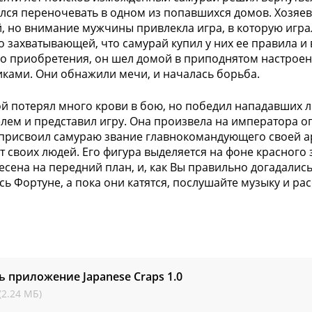
лся переночевать в одном из попавшихся домов. Хозяе
, но внимание мужчины привлекла игра, в которую игра
о захватывающей, что самурай купил у них ее правила и 
о приобретения, он шел домой в приподнятом настроени
ками. Они обнажили мечи, и началась борьба.
й потерял много крови в бою, но победил нападавших л
лем и представил игру. Она произвела на императора о
присвоил самураю звание главнокомандующего своей ар
т своих людей. Его фигура выделяется на фоне красного з
есена на передний план, и, как Вы правильно догадались,
сь Фортуне, а пока они катятся, послушайте музыку и рас
ь приложение Japanese Craps
1.0
(2.24 МБ)