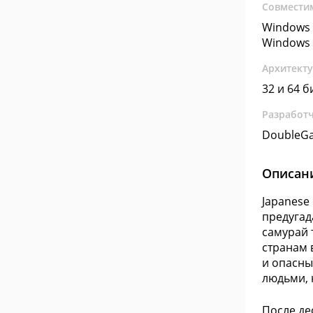
Совмести
Windows 
Windows 
Архитект
32 и 64 б
Разработ
DoubleG
Описан
Japanese 
предугада
самурай 
странам 
и опасны
людьми, 
После де