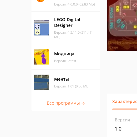
Версия: 4.0.0.0 (62.83 МБ)
LEGO Digital
Designer
Версия: 4.3.11.0 (311.47
МБ)
Модница
Версия: latest
Менты
Версия: 1.01 (0.36 МБ)
Характери
Все программы →
Версия
1.0