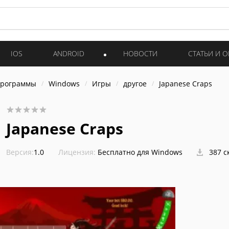
IOS
ANDROID
НОВОСТИ
СТАТЬИ И 
программы
Windows
Игры
другое
Japanese Craps
Japanese Craps
Версия:
1.0
Лицензия:
Бесплатно для Windows
387 с