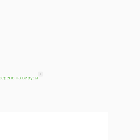
?
верено на вирусы