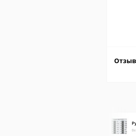
Отзы
Р
Ве