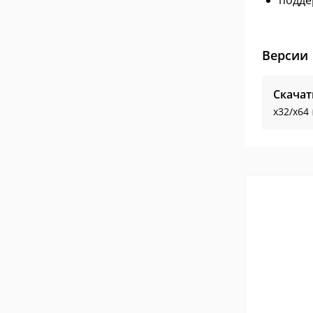
подде
Версии
Скачат
x32/x64