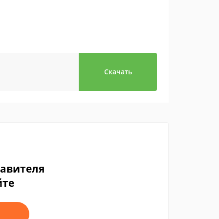
Скачать
тавителя
йте