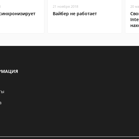
8
21 ноября 2018
20 м
 синхронизирует
Вайбер не работает
Сво
Inte
нах
РМАЦИЯ
ты
а