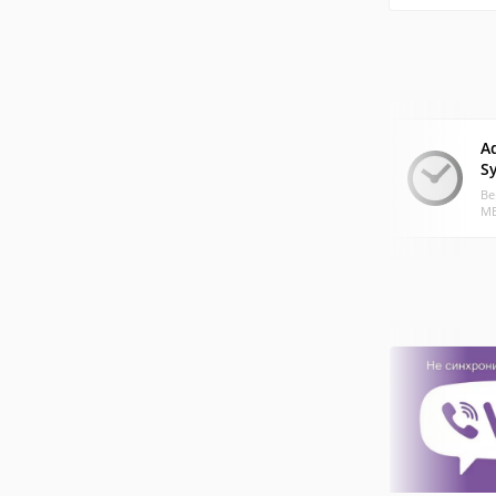
A
S
Ве
МБ