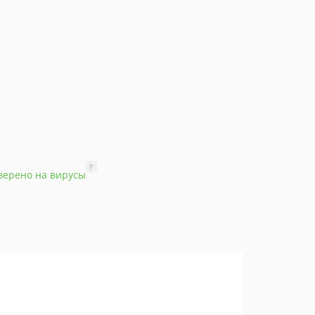
?
верено на вирусы