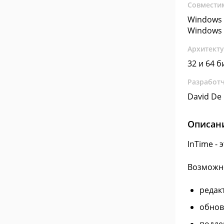
Совмести
Windows 
Windows 
Архитект
32 и 64 б
Разработ
David De
Описан
InTime -
Возможн
редак
обнов