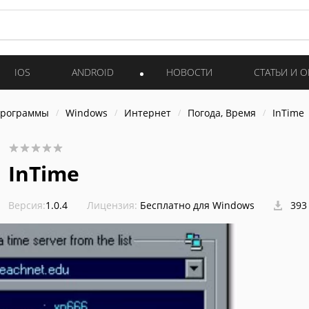
IOS
ANDROID
НОВОСТИ
СТАТЬИ И 
программы
Windows
Интернет
Погода, Время
InTime
InTime
Версия:
1.0.4
Лицензия:
Бесплатно для Windows
393