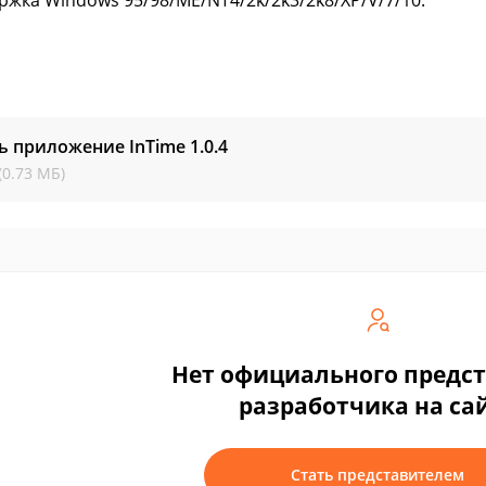
ржка Windows 95/98/ME/NT4/2k/2k3/2k8/XP/V/7/10.
ь приложение InTime
1.0.4
(0.73 МБ)
Нет официального предс
разработчика на са
Стать представителем