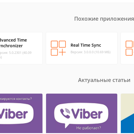
Похожие приложения
dvanced Time
Real Time Sync
ynchronizer
Версия: 3.0.0.0 (10.69 МБ)
рсия: 5.0.2301 (40.09
)
Актуальные статьи