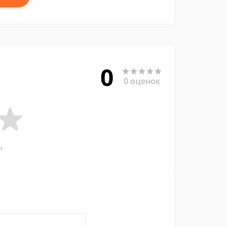
0
0 оценок
и