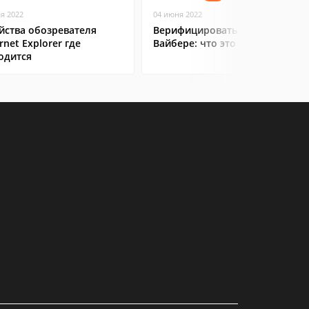
ая 2022
04 июня 2022
йства обозревателя
Верифицировать контакт в
rnet Explorer где
Вайбере: что это значит
одится