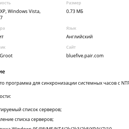
мость
Размер
XP, Windows Vista,
0.73 МБ
7
ура
Язык
ит
Английский
чик
Сайт
 Groot
bluefive.pair.com
ие
 это программа для синхронизации системных часов с NT
ости:
тируемый список серверов;
ление списка серверов;