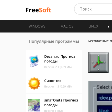
WINDOWS
MAC OS
LINUX
Популярные программы
Бесплатные 
Decan.ru Прогноз
погоды
Версия: 2.1 (0.69 МБ)
Синоптик
Версия: 1.3 (0.29 МБ)
smsTOmts Прогноз
погоды
Версия: После