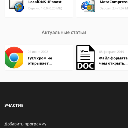
LocalDNS+IPboost
MetaCompress
Версия: 1.0.0 (0.23 МБ)
Версия: 2.4 (1.07 М
Актуальные статьи
04 июня 2022
05 февраля 2019
Гугл хром не
Файл формата
открывает
чем открыть,
страницы
описание,
особенности
УЧАСТИЕ
Добавить программу