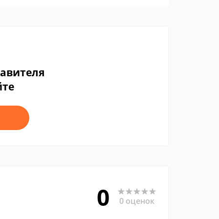
тавителя
йте
0
0 оценок