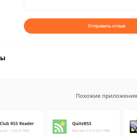
Отправить отзыв
вы
Похожие приложения
jClub RSS Reader
QuiteRSS
рсия: 1.0 (0.47 МБ)
Версия: 0.19.4 (26.4 МБ)