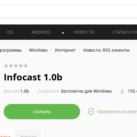
IOS
ANDROID
НОВОСТИ
СТАТЬИ И 
программы
Windows
Интернет
Новости, RSS клиенты
Infocast 1.0b
Версия:
1.0b
Лицензия:
Бесплатно для Windows
155 
Скачать
Проверено на вир
стики
Версии