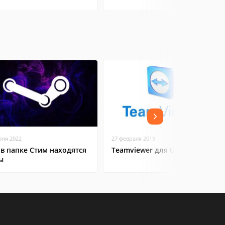
юня 2022
27 февраля 2019
 в папке Стим находятся
Teamviewer для Ubuntu
ы