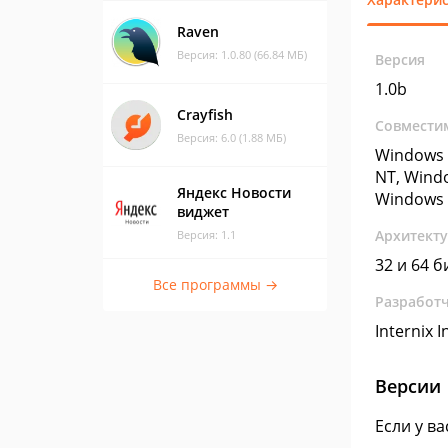
Raven
Версия: 1.0.80 (66.84 МБ)
Версия
1.0b
Crayfish
Совмести
Версия: 6.0 (1.88 МБ)
Windows 
NT, Wind
Яндекс Новости
Windows 
виджет
Архитект
Версия: 1.1
32 и 64 б
Все программы →
Разработ
Internix I
Версии
Если у в