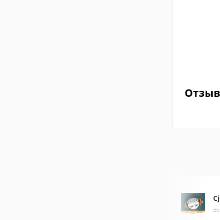
Отзы
C
Ве