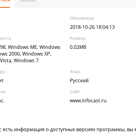
Обновлено
2018-10-26 18:04:13
мость
Размер
98, Windows ME, Windows
0.02Мб
ows 2000, Windows XP,
Vista, Windows 7
ура
Язык
ит
Русский
чик
Сайт
nc.
www.infocast.ru
ас есть информация о доступных версиях программы, вы