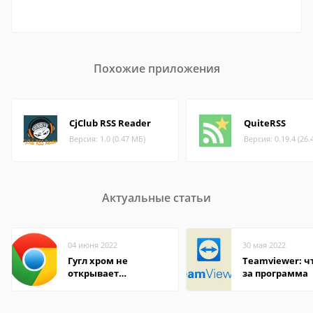
Похожие приложения
CjClub RSS Reader
QuiteRSS
Версия: 1.0 (0.47 МБ)
Версия: 0.19.4 (26.
Актуальные статьи
04 июня 2022
30 мая 2022
Гугл хром не
Teamviewer: чт
открывает
за программа
страницы