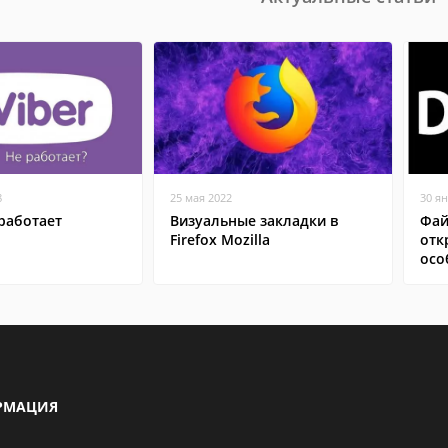
8
25 мая 2022
30 я
работает
Визуальные закладки в
Фай
Firefox Mozilla
отк
осо
РМАЦИЯ