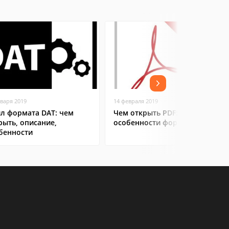
нваря 2019
14 февраля 2019
л формата DAT: чем
Чем открыть PDF:
рыть, описание,
особенности формата
бенности