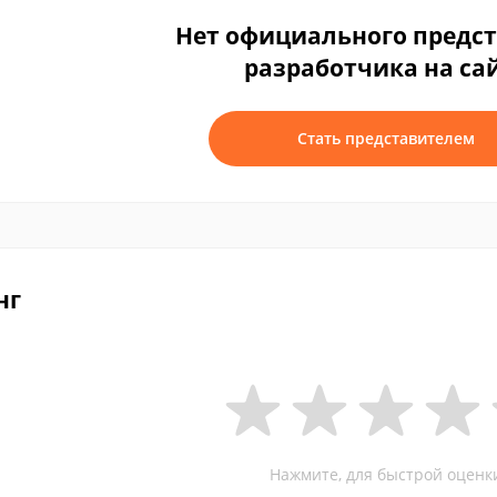
Нет официального предс
разработчика на са
Стать представителем
нг
Нажмите, для быстрой оценк