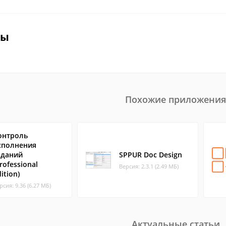
вы
Похожие приложения
онтроль
сполнения
аданий
SPPUR Doc Design
rofessional
Версия: 2.3.1 (2.49 МБ)
ition)
рсия: 9.36 (6.27 МБ)
Актуальные статьи