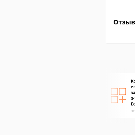
Отзы
К
и
з
(P
Ed
Ве