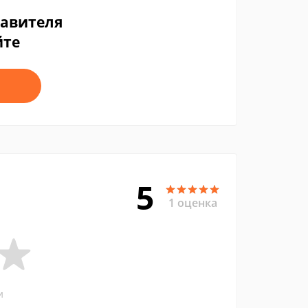
тавителя
йте
5
1 оценка
и