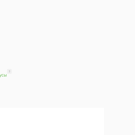
?
усы