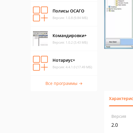
Полисы ОСАГО
Версия: 1.0.8 (9.84 МБ)
Командировки+
Версия: 1.0.2 (3.43 МБ)
Нотариус+
Версия: 4.4.1.0 (17.49 МБ)
Все программы →
Характери
Версия
2.0