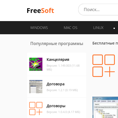
WINDOWS
MAC OS
LINUX
Популярные программы
Бесплатные 
Канцелярия
Версия: 1.149.003 (11.68
МБ)
Договора
Версия: 1.2.1 (0.19 МБ)
Договоры
Версия: 1.0.4.0 (4.17 МБ)