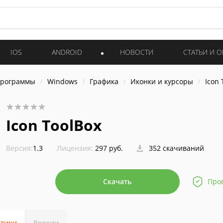
IOS
ANDROID
НОВОСТИ
СТАТЬИ И 
программы
Windows
Графика
Иконки и курсоры
Icon 
Icon ToolBox
Версия:
1.3
Лицензия:
297 руб.
352 скачиваний
Скачать
Про
стики
Версии