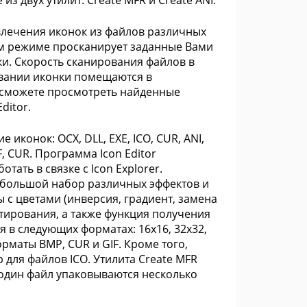
е из двух утилит: Create MFR и Create ANI.
влечения иконок из файлов различных
ом режиме просканирует заданные Вами
ки. Скорость сканирования файлов в
вании иконки помещаются в
 сможете просмотреть найденные
ditor.
иконок: OCX, DLL, EXE, ICO, CUR, ANI,
, CUR. Программа Icon Editor
ать в связке с Icon Explorer.
 большой набор различных эффектов и
 с цветами (инверсия, градиент, замена
тирования, а также функция получения
 в следующих форматах: 16x16, 32x32,
рматы BMP, CUR и GIF. Кроме того,
для файлов ICO. Утилита Create MFR
 один файл упаковываются несколько