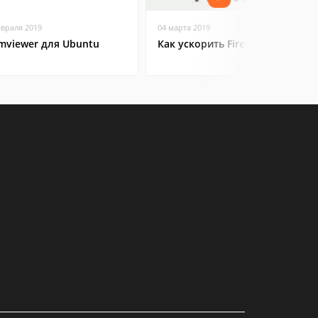
евраля 2019
04 марта 2019
mviewer для Ubuntu
Как ускорить Firefox