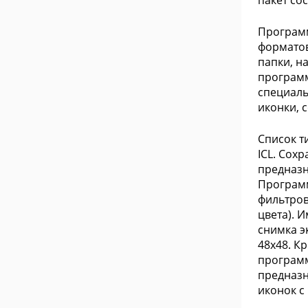
пакет сос
Программ
форматов
папки, н
программ
специаль
иконки, с
Список т
ICL. Сох
предназн
Программ
фильтров
цвета). 
снимка э
48x48. К
программ
предназн
иконок с