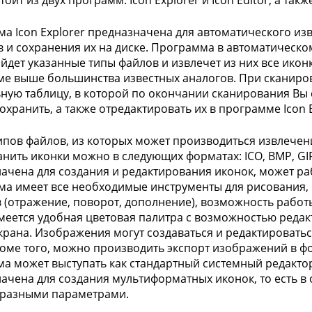
тоит из двух программ: Icon Explorer и Icon Editor, а такж
а Icon Explorer предназначена для автоматического из
 и сохранения их на диске. Программа в автоматическ
айдет указанные типы файлов и извлечет из них все икон
е выше большинства известных аналогов. При сканиро
ную таблицу, в которой по окончании сканирования Вы
охранить, а также отредактировать их в программе Icon E
ипов файлов, из которых может производиться извлечение 
ранить иконки можно в следующих форматах: ICO, BMP, GIF
ачена для создания и редактирования иконок, может работ
а имеет все необходимые инструменты для рисования,
 (отражение, поворот, дополнение), возможность работы
Имеется удобная цветовая палитра с возможностью редак
крана. Изображения могут создаваться и редактироваться
роме того, можно производить экспорт изображений в фо
а может выступать как стандартный системный редактор 
ачена для создания мультиформатных иконок, то есть в
 разными параметрами.