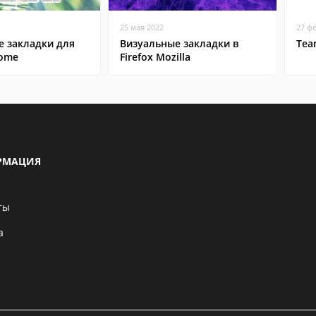
25 мая 2022
27 ф
е закладки для
Визуальные закладки в
Tea
rome
Firefox Mozilla
РМАЦИЯ
ты
а