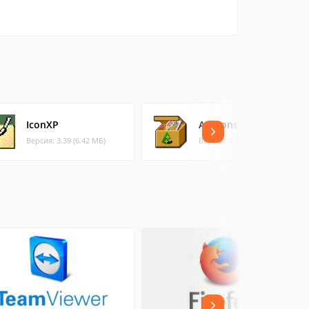
IconXP
ArtIcons
Версия: 3.39 (6.42 МБ)
Версия: 5.52 (6.85 МБ)