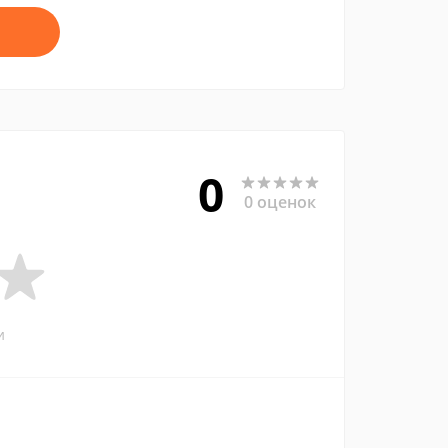
0
0 оценок
и