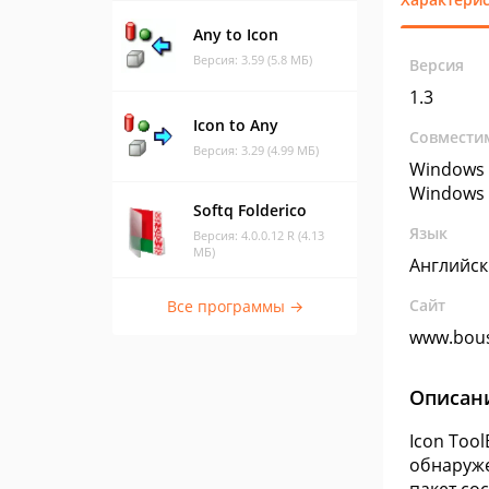
Any to Icon
Версия: 3.59 (5.8 МБ)
Версия
1.3
Icon to Any
Совмести
Версия: 3.29 (4.99 МБ)
Windows 
Windows 
Softq Folderico
Язык
Версия: 4.0.0.12 R (4.13
МБ)
Английс
Сайт
Все программы →
www.bous
Описан
Icon Too
обнаруже