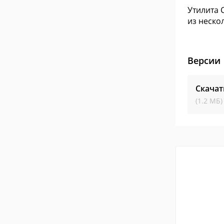
Утилита 
из неско
Версии
Скачат
(1.2 МБ)