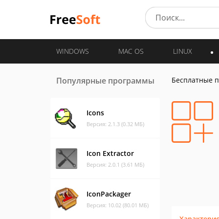
WINDOWS
MAC OS
LINUX
Популярные программы
Бесплатные 
Icons
Версия: 2.1.3 (0.32 МБ)
Icon Extractor
Версия: 2.0.1 (3.61 МБ)
IconPackager
Версия: 10.02 (80.01 МБ)
Характери