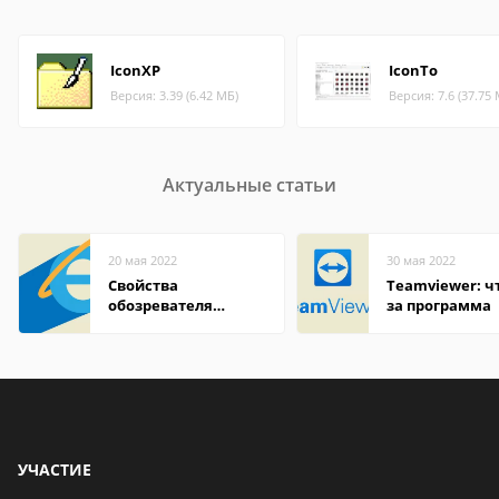
IconXP
IconTo
Версия: 3.39 (6.42 МБ)
Версия: 7.6 (37.75
Актуальные статьи
20 мая 2022
30 мая 2022
Свойства
Teamviewer: чт
обозревателя
за программа
Internet Explorer где
находится
УЧАСТИЕ