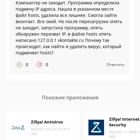
Компьютер не заходит. Программа определила
подмену IP адреса. Нашла в указанном месте
файл hosts, удалила все лишнее. Смогла зайти
вконтакт. Все окей. Но после перезагрузки опять
не заходит, запустила программу, опять
обнаружен перехват IP, в файле hosts опять
написано 127.0.0.1 vkontakte.ru Почему так
происходит, как найти и удалить вирус, который
подменяет hosts?
0
0
Ответить
Похожие приложения
Zillya! Internet
Zillya! Antivirus
Security
Версия: 3.0.2247 (218.91
Версия: 1.1.2928 (1
МБ)
МБ)