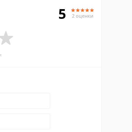
5
2 оценки
и