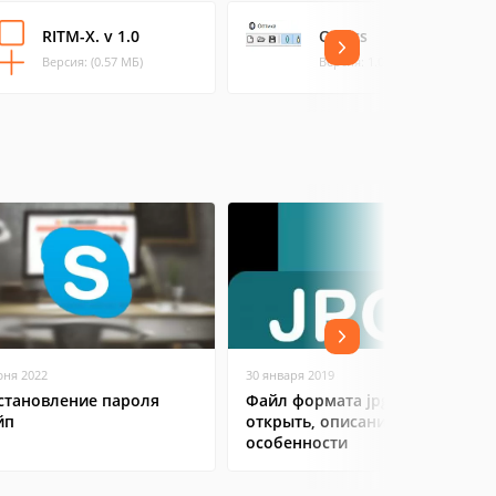
RITM-X. v 1.0
Optics
Версия: (0.57 МБ)
Версия: 1.0 (0.2 МБ)
юня 2022
30 января 2019
становление пароля
Файл формата jpg: чем
йп
открыть, описание,
особенности