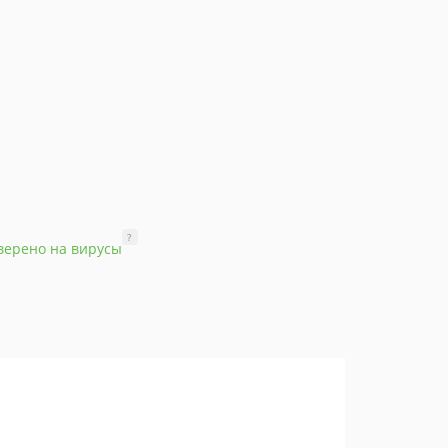
?
верено на вирусы