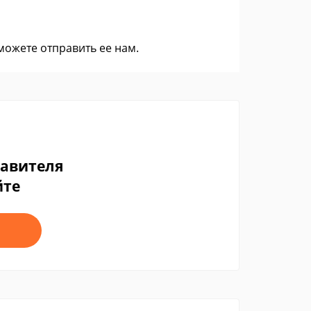
 можете
отправить ее нам
.
тавителя
йте