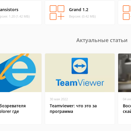
ansistors
Grand 1.2
рсия: 1.20 (1.42 МБ)
Версия: (0.42 МБ)
Актуальные статьи
30 мая 2022
04 и
бозревателя
Teamviewer: что это за
Вос
plorer где
программа
ска