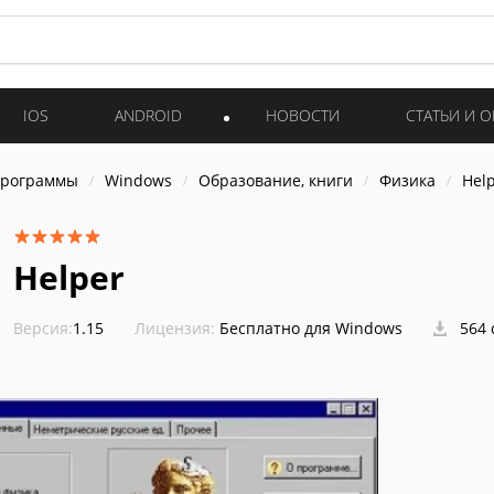
IOS
ANDROID
НОВОСТИ
СТАТЬИ И 
программы
Windows
Образование, книги
Физика
Hel
Helper
Версия:
1.15
Лицензия:
Бесплатно для Windows
564 