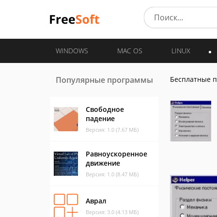
WINDOWS
MAC OS
LINUX
Популярные программы
Бесплатные 
Свободное
падение
Версия: 1.0 (7.67 МБ)
Равноускоренное
движение
Версия: 1.0 (8.47 МБ)
Аврал
Версия: 3.0 (4.13 МБ)