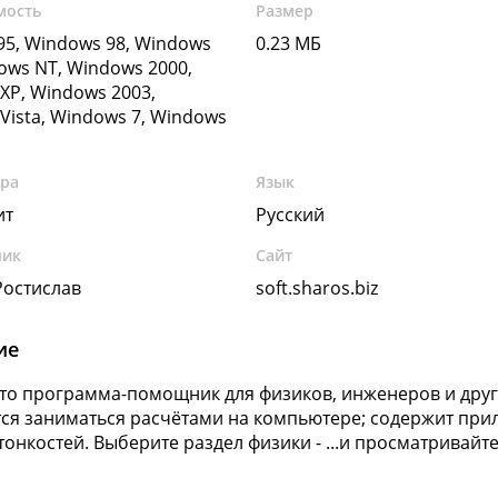
мость
Размер
5, Windows 98, Windows
0.23 МБ
ows NT, Windows 2000,
XP, Windows 2003,
Vista, Windows 7, Windows
ура
Язык
ит
Русский
чик
Сайт
остислав
soft.sharos.biz
ие
 это программа-помощник для физиков, инженеров и други
ся заниматься расчётами на компьютере; содержит при
 тонкостей. Выберите раздел физики - ...и просматривайт