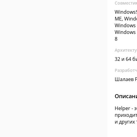
Совмести
Windows9
ME, Wind
Windows 
Windows 
8
Архитект
32 и 64 б
Разработ
Шалаев Р
Описан
Helper -
приходит
и других