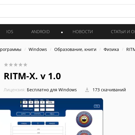
IOS
ANDROID
НОВОСТИ
СТАТЬИ И 
программы
Windows
Образование, книги
Физика
RITM
RITM-X. v 1.0
Лицензия:
Бесплатно для Windows
173 скачиваний