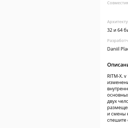
Совмести
Архитект
32 и 64 б
Разработ
Daniil Pla
Описан
RITM-X. 
изменени
внутренн
основных
двух чел
размеще
и смены 
спешите 