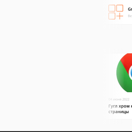
G
Ве
04 июня 2022
Гугл хром 
страницы