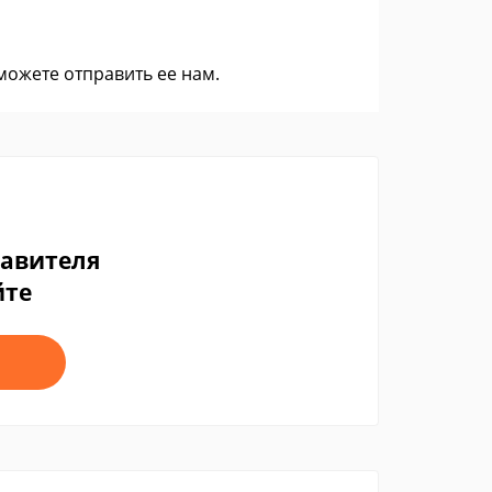
 можете
отправить ее нам
.
тавителя
йте