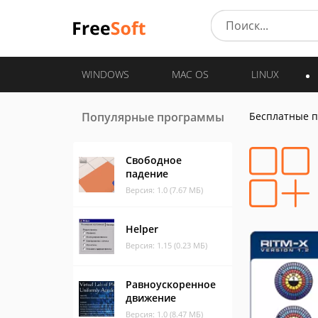
WINDOWS
MAC OS
LINUX
Популярные программы
Бесплатные 
Свободное
падение
Версия: 1.0 (7.67 МБ)
Helper
Версия: 1.15 (0.23 МБ)
Равноускоренное
движение
Версия: 1.0 (8.47 МБ)