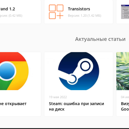
rand 1.2
Transistors
рсия: (0.42 МБ)
Версия: 1.20 (1.42 МБ)
Актуальные статьи
19 мая 2022
04 и
не открывает
Steam: ошибка при записи
Виз
на диск
Goo