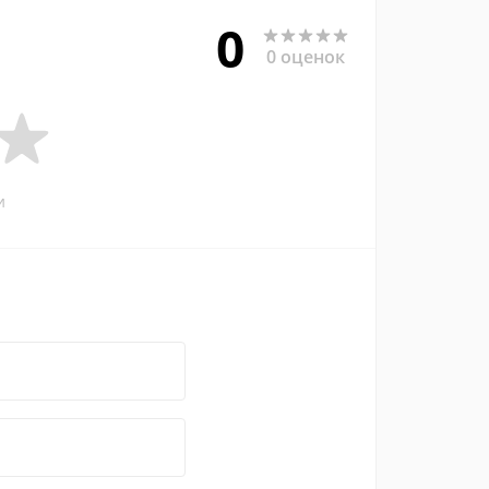
0
0 оценок
и