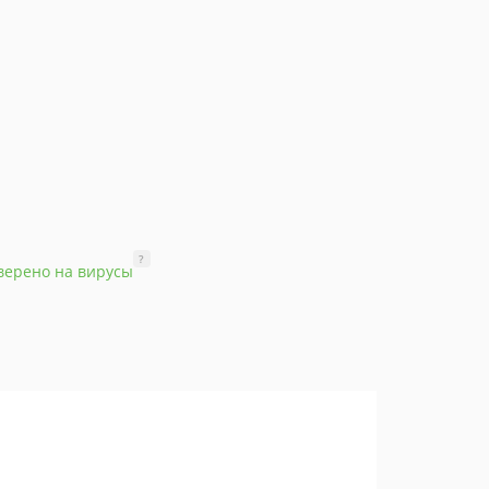
?
верено на вирусы