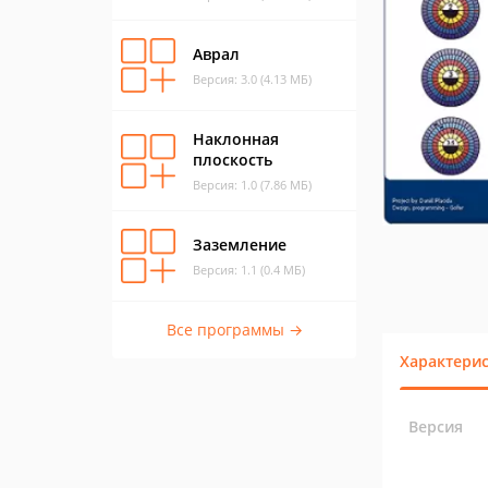
Аврал
Версия: 3.0 (4.13 МБ)
Наклонная
плоскость
Версия: 1.0 (7.86 МБ)
Заземление
Версия: 1.1 (0.4 МБ)
Все программы →
Характери
Версия