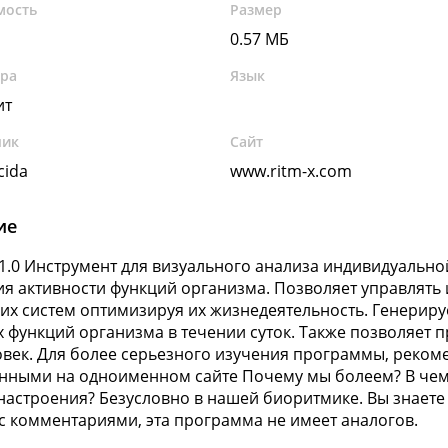
мость
Размер
0.57 МБ
ура
Язык
ит
чик
Сайт
cida
www.ritm-x.com
ие
v 1.0 Инструмент для визуального анализа индивидуальн
я активности функций организма. Позволяет управлять 
их систем оптимизируя их жизнедеятельность. Генериру
 функций организма в течении суток. Также позволяет 
овек. Для более серьезного изучения программы, реком
нными на одноименном сайте Почему мы болеем? В че
настроения? Безусловно в нашей биоритмике. Вы знает
с комментариями, эта программа не имеет аналогов.