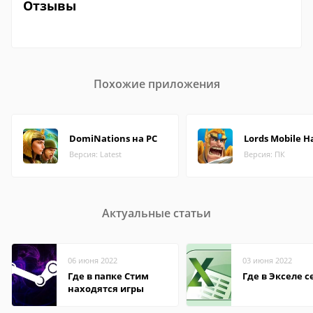
Отзывы
Похожие приложения
DomiNations на PC
Lords Mobile Н
Версия: Latest
Версия: ПК
Актуальные статьи
06 июня 2022
03 июня 2022
Где в папке Стим
Где в Экселе с
находятся игры