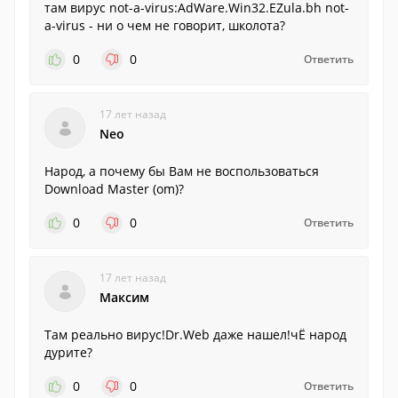
там вирус not-a-virus:AdWare.Win32.EZula.bh not-
a-virus - ни о чем не говорит, школота?
0
0
Ответить
17 лет назад
Neo
Народ, а почему бы Вам не воспользоваться
Download Master (om)?
0
0
Ответить
17 лет назад
Максим
Там реально вирус!Dr.Web даже нашел!чЁ народ
дурите?
0
0
Ответить