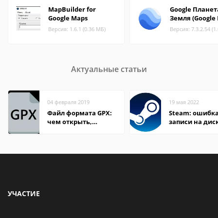
MapBuilder for
Google Планет
Google Maps
Земля (Google 
Версия: 1.6.1 (0.36 МБ)
Версия: 7.3.2.54 (1
Актуальные статьи
04 февраля 2019
19 мая 2022
Файл формата GPX:
Steam: ошибка
чем открыть,
записи на дис
описание,
особенности
УЧАСТИЕ