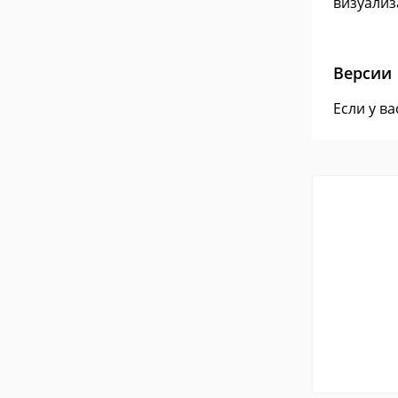
визуализ
Версии
Если у в