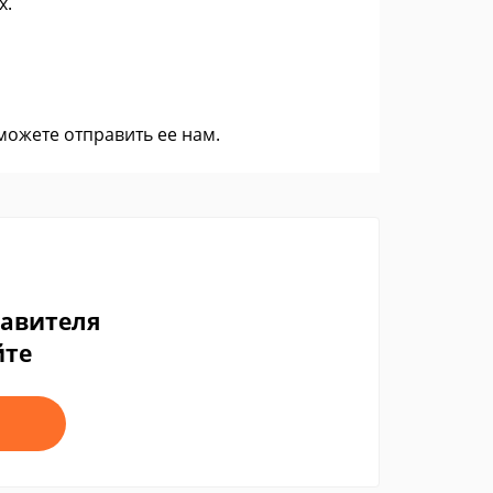
х.
 можете
отправить ее нам
.
тавителя
йте