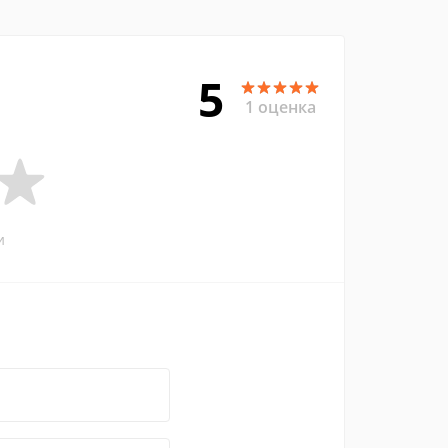
5
1 оценка
и