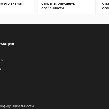
то это значит
открыть, описание,
отк
особенности
осо
РМАЦИЯ
ты
а
конфиденциальности