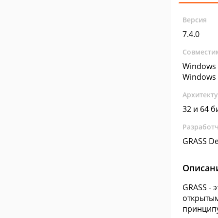
Версия
7.4.0
Совмести
Windows 
Windows 
Архитект
32 и 64 б
Разработ
GRASS D
Описан
GRASS - 
открытым
принципу