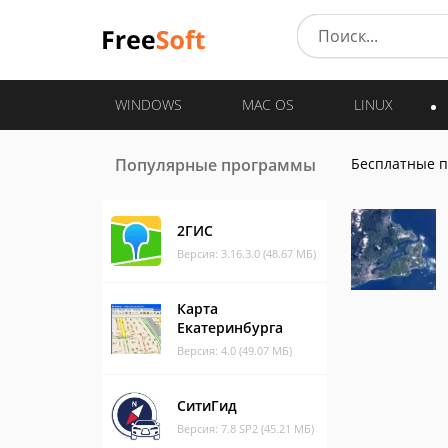
WINDOWS
MAC OS
LINUX
Популярные программы
Бесплатные 
2ГИС
Версия: 3.16.3.0 (48.67 МБ)
Карта
Екатеринбурга
Версия: 4.0 (49.07 МБ)
СитиГид
Версия: 7.8 SP2 (45.21 МБ)