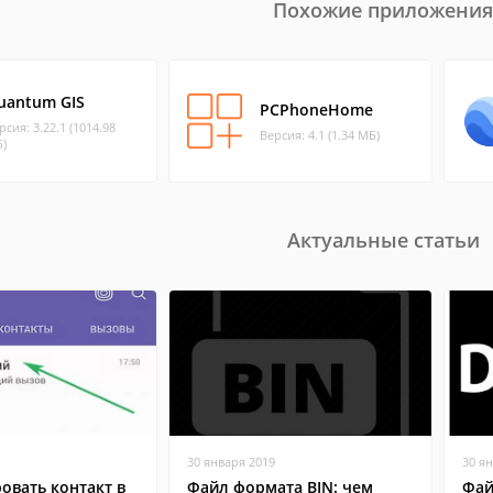
Похожие приложения
uantum GIS
PCPhoneHome
рсия: 3.22.1 (1014.98
Версия: 4.1 (1.34 МБ)
)
Актуальные статьи
30 января 2019
30 я
овать контакт в
Файл формата BIN: чем
Фай