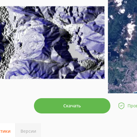
Скачать
Про
стики
Версии