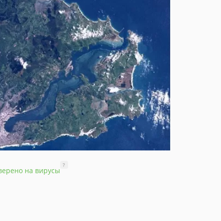
?
верено на вирусы