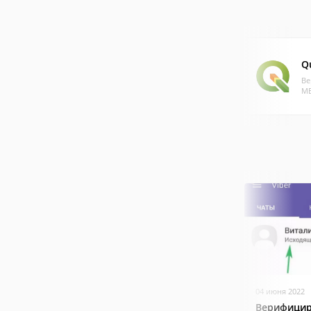
Q
Ве
МБ
04 июня 2022
Верифицир