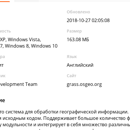
Обновлено
2018-10-27 02:05:08
мость
Размер
XP, Windows Vista,
163.08 МБ
7, Windows 8, Windows 10
ура
Язык
ит
Английский
чик
Сайт
evelopment Team
grass.osgeo.org
ие
это система для обработки географической информации
 исходным кодом. Поддерживает большое количество ф
 модульности и интегрирует в себя множество различны