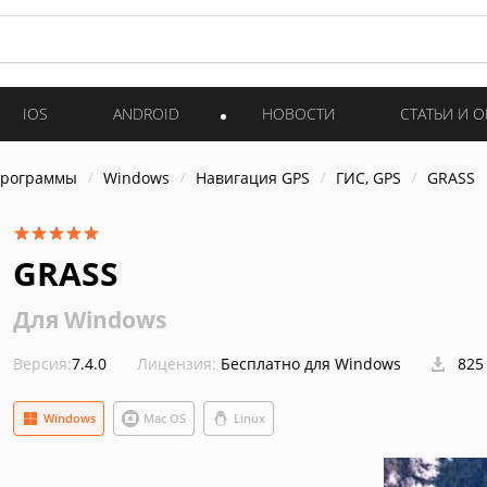
IOS
ANDROID
НОВОСТИ
СТАТЬИ И 
программы
Windows
Навигация GPS
ГИС, GPS
GRASS
GRASS
Для Windows
Версия:
7.4.0
Лицензия:
Бесплатно для Windows
825
Windows
Mac OS
Linux