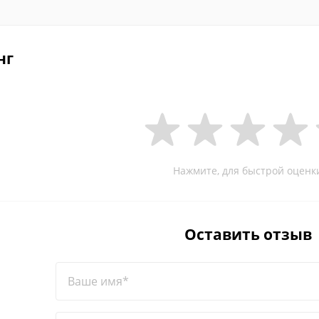
нг
Нажмите, для быстрой оценк
Оставить отзыв
Ваше имя*