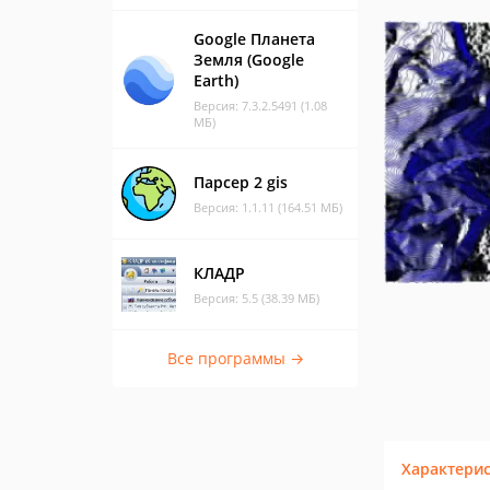
Google Планета
Земля (Google
Earth)
Версия: 7.3.2.5491 (1.08
МБ)
Парсер 2 gis
Версия: 1.1.11 (164.51 МБ)
КЛАДР
Версия: 5.5 (38.39 МБ)
Все программы →
Характери