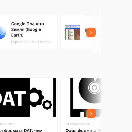
Google Планета
Земля (Google
gvSIG
Earth)
Версия: 2.4 (380.75 МБ)
Версия: 7.3.2.54 (1.08 МБ)
нваря 2019
04 февраля 2019
л формата DAT: чем
Файл формата ISO: чем