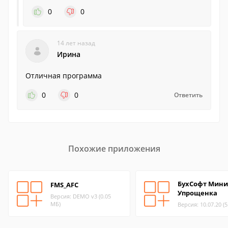
0
0
14 лет назад
Ирина
Отличная программа
0
0
Ответить
Похожие приложения
БухСофт Мини
FMS_AFC
Упрощенка
Версия: DEMO v3 (0.05
МБ)
Версия: 10.07.20 (