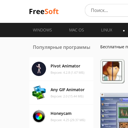
WINDOWS
MAC OS
LINUX
Популярные программы
Бесплатные 
Pivot Animator
Версия: 4.2.8 (1.67 МБ)
Any GIF Animator
Версия: 2.0 (15.44 МБ)
Honeycam
Версия: 4.25 (29.37 МБ)