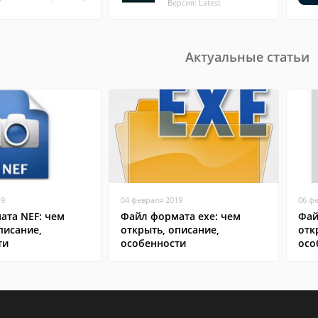
Версия: Latest
Актуальные статьи
19
04 февраля 2019
06 ф
ата NEF: чем
Файл формата exe: чем
Фай
писание,
открыть, описание,
отк
ти
особенности
осо