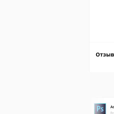
Отзы
A
Ве