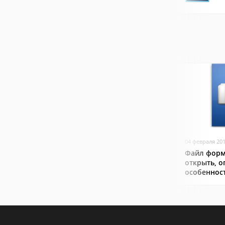
04 февраля 20
Файл форм
открыть, о
особеннос