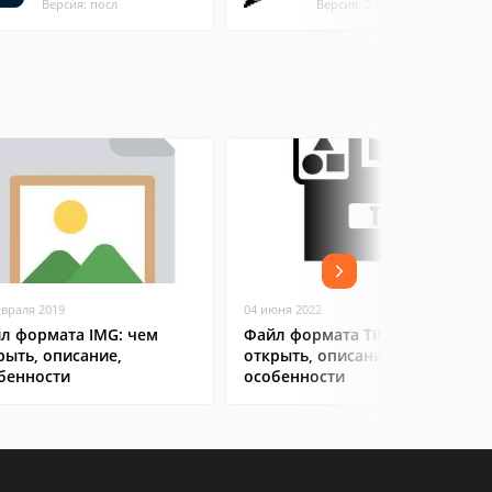
Версия: посл
Версия: 2.0 (4.36 МБ)
евраля 2019
04 июня 2022
л формата IMG: чем
Файл формата TIF: чем
рыть, описание,
открыть, описание,
бенности
особенности