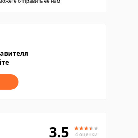
 можете
отправить ее нам
.
тавителя
йте
3.5
4 оценки