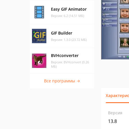
Easy GIF Animator
Версия: 6.2 (14.51 МБ)
GIF Builder
Версия: 1.3.0 (23.72 МБ)
BVHconverter
Версия: BVHconvert (0.26
МБ)
Все программы →
Характери
Версия
13.8