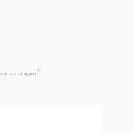
?
верено на вирусы