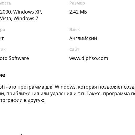
мость
Размер
2000, Windows XP,
2.42 МБ
Vista, Windows 7
ура
Язык
ит
Английский
чик
Сайт
hoto Software
www.diphso.com
ие
ph - это программа для Windows, которая позволяет соз
й, приближения или удаления и т.п. Также, программа 
отографии в другую.