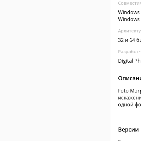
Совмести
Windows 
Windows 
Архитект
32 и 64 б
Разработ
Digital P
Описан
Foto Mor
искажени
одной ф
Версии