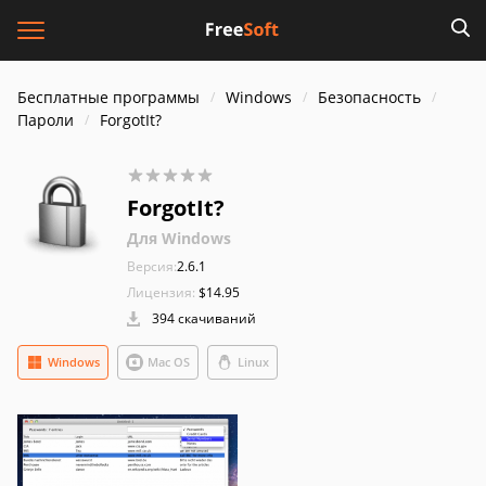
Бесплатные программы
Windows
Безопасность
Пароли
ForgotIt?
ForgotIt?
Для Windows
Версия:
2.6.1
Лицензия:
$14.95
394 скачиваний
Windows
Mac OS
Linux