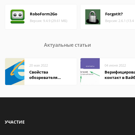
RoboForm2Go
ForgotIt?
Версия: 9.4.9 (29.61 МБ)
Версия: 2.6.1 (13.4
Актуальные статьи
20 мая 2022
04 июня 2022
Свойства
Верифициров
обозревателя
контакт в Вай
Internet Explorer где
что это значит
находится
УЧАСТИЕ