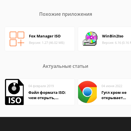
Похожие приложения
Fox Manager ISO
WinBin2Iso
Версия: 1.27 (46.02 МБ)
Версия: 6.16 (0.16
Актуальные статьи
04 февраля 2019
04 июня 2022
Файл формата ISO:
Гугл хром не
чем открыть,
открывает
описание,
страницы
особенности