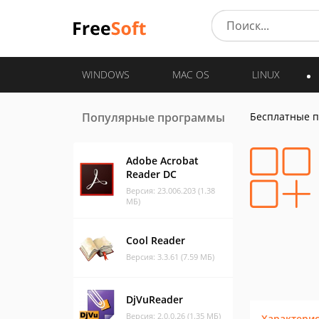
WINDOWS
MAC OS
LINUX
Популярные программы
Бесплатные 
Adobe Acrobat
Reader DC
Версия: 23.006.203 (1.38
МБ)
Cool Reader
Версия: 3.3.61 (7.59 МБ)
DjVuReader
Версия: 2.0.0.26 (1.35 МБ)
Характери