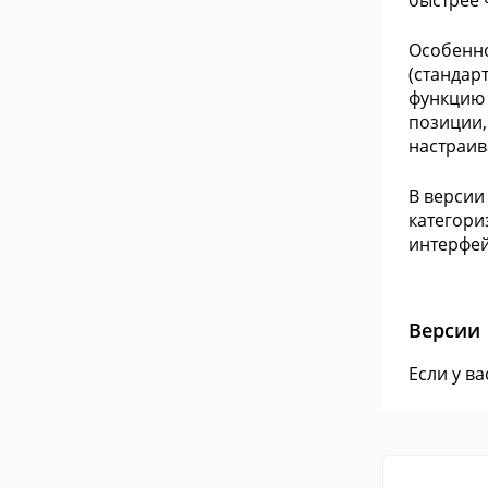
быстрее 
Особенно
(стандар
функцию 
позиции,
настраив
В версии
категори
интерфей
Версии
Если у в