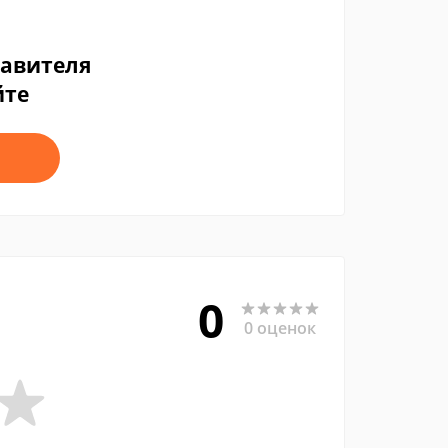
тавителя
йте
0
0 оценок