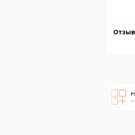
Отзы
P
Ве