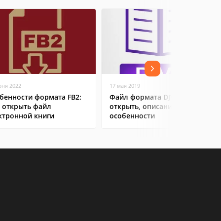
юня 2022
17 мая 2019
бенности формата FB2:
Файл формата DJVu: чем
 открыть файл
открыть, описание,
ктронной книги
особенности