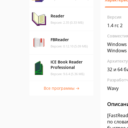
Reader
Версия
Версия: 2.35 (0.33 МБ)
1.4 rc 2
Совмести
FBReader
Windows 
Версия: 0.12.10 (5.09 МБ)
Windows 
Архитект
ICE Book Reader
Professional
32 и 64 б
Версия: 9.6.4 (5.36 МБ)
Разработ
Wavy
Все программы →
Описан
[FastRea
по словам