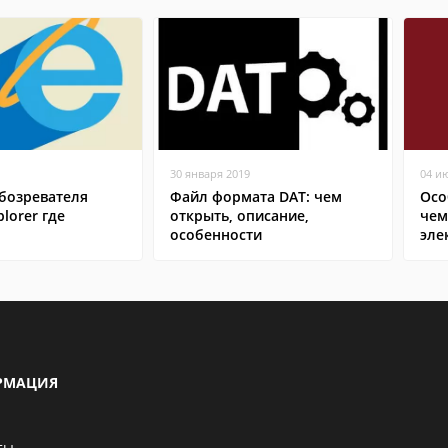
30 января 2019
04 и
бозревателя
Файл формата DAT: чем
Осо
plorer где
открыть, описание,
чем
особенности
эле
РМАЦИЯ
ты