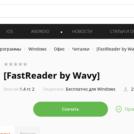
IOS
ANDROID
НОВОСТИ
СТАТЬИ И 
программы
Windows
Офис
Читалки
[FastReader by Wa
[FastReader by Wavy]
Версия:
1.4 rc 2
Лицензия:
Бесплатно для Windows
2
Скачать
Про
стики
Версии