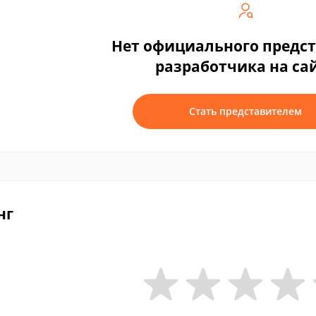
Нет официального предс
разработчика на са
Стать представителем
нг