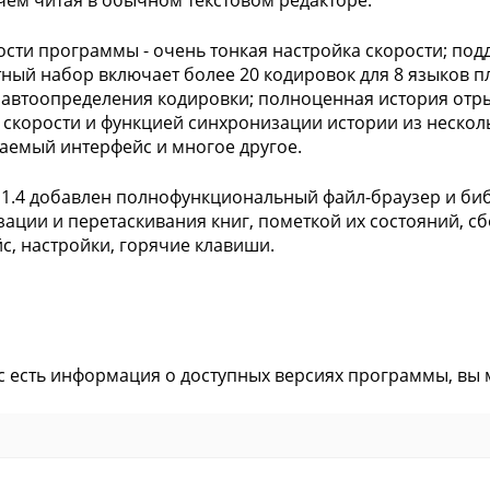
чем читая в обычном текстовом редакторе.
сти программы - очень тонкая настройка скорости; под
тный набор включает более 20 кодировок для 8 языков
автоопределения кодировки; полноценная история отры
 скорости и функцией синхронизации истории из нескол
аемый интерфейс и многое другое.
 1.4 добавлен полнофункциональный файл-браузер и би
зации и перетаскивания книг, пометкой их состояний, с
с, настройки, горячие клавиши.
ас есть информация о доступных версиях программы, вы