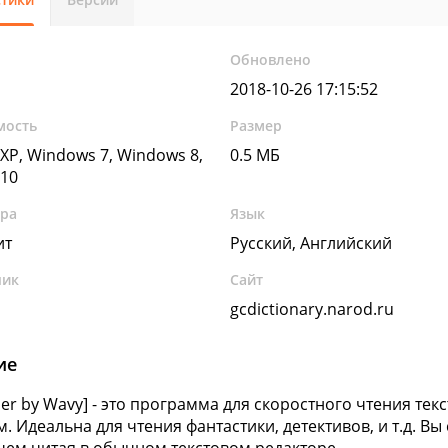
Обновлено
2018-10-26 17:15:52
мость
Размер
XP, Windows 7, Windows 8,
0.5 МБ
10
ура
Язык
ит
Русский, Английский
чик
Сайт
gcdictionary.narod.ru
ие
der by Wavy] - это программа для скоростного чтения тек
. Идеальна для чтения фантастики, детективов, и т.д. Вы 