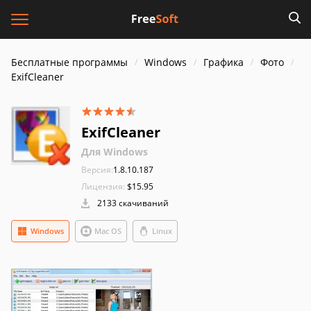
Бесплатные программы
Windows
Графика
Фото
ExifCleaner
ExifCleaner
Для Windows
Версия:
1.8.10.187
Лицензия:
$15.95
2133 скачиваний
Windows
Mac OS
Linux