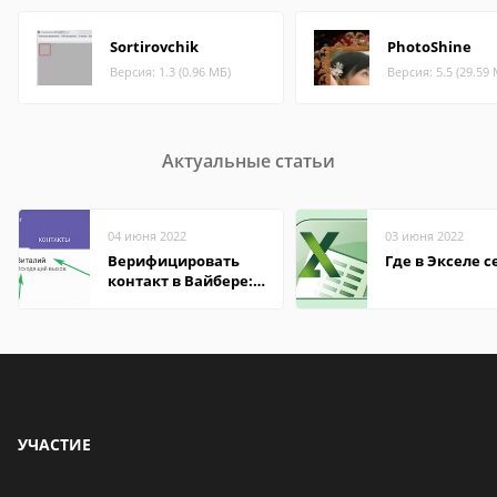
Sortirovchik
PhotoShine
Версия: 1.3 (0.96 МБ)
Версия: 5.5 (29.59
Актуальные статьи
04 июня 2022
03 июня 2022
Верифицировать
Где в Экселе с
контакт в Вайбере:
что это значит
УЧАСТИЕ