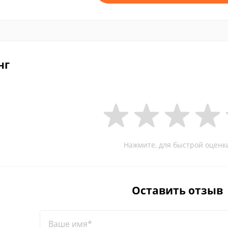
нг
Нажмите, для быстрой оценк
Оставить отзыв
Ваше имя*