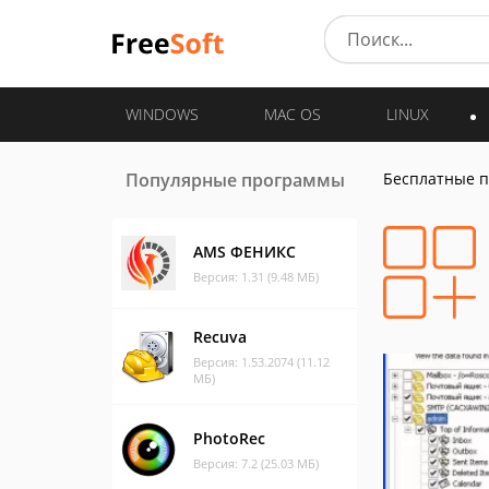
WINDOWS
MAC OS
LINUX
Популярные программы
Бесплатные 
AMS ФЕНИКС
Версия: 1.31 (9.48 МБ)
Recuva
Версия: 1.53.2074 (11.12
МБ)
PhotoRec
Версия: 7.2 (25.03 МБ)