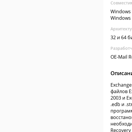
Совмести
Windows 
Windows 
Архитект
32 и 64 б
Разработ
OE-Mail 
Описан
Exchange
файлов E
2003 и Ex
.edb и .
программ
восстано
необходи
Recovery