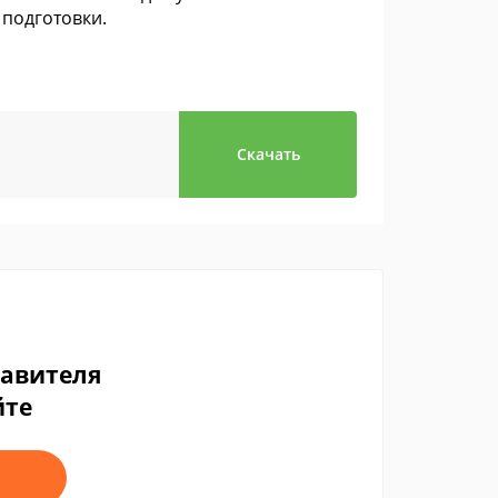
 подготовки.
Скачать
тавителя
йте