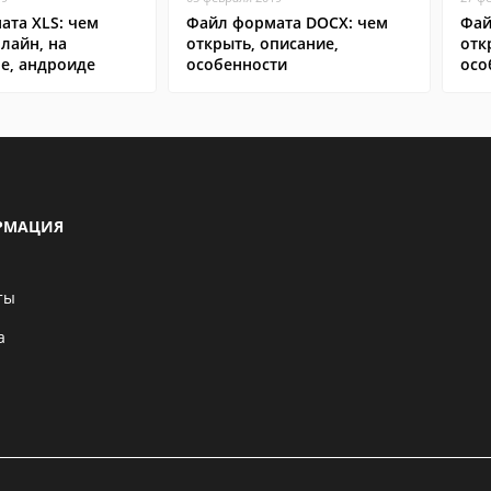
ата XLS: чем
Файл формата DOCX: чем
Фай
лайн, на
открыть, описание,
отк
е, андроиде
особенности
осо
РМАЦИЯ
ты
а