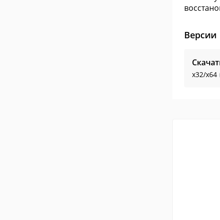
восстано
Версии
Скачат
x32/x64