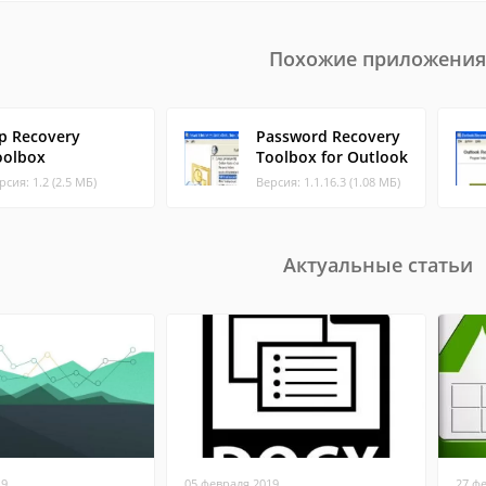
Похожие приложения
ip Recovery
Password Recovery
oolbox
Toolbox for Outlook
рсия: 1.2 (2.5 МБ)
Версия: 1.1.16.3 (1.08 МБ)
Актуальные статьи
19
05 февраля 2019
27 ф