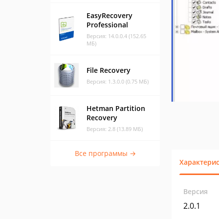
EasyRecovery
Professional
Версия: 14.0.0.4 (152.65
МБ)
File Recovery
Версия: 1.3.0.0 (0.75 МБ)
Hetman Partition
Recovery
Версия: 2.8 (13.89 МБ)
Все программы →
Характери
Версия
2.0.1