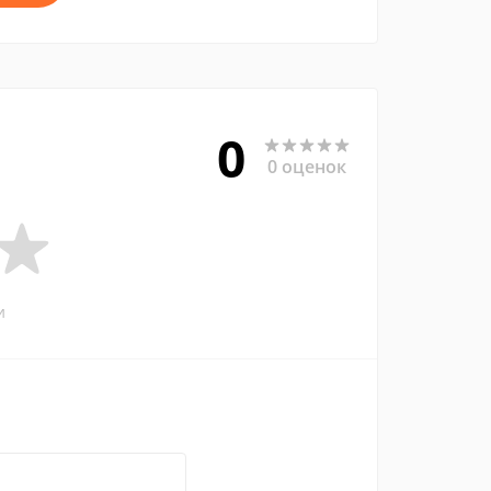
0
0 оценок
и