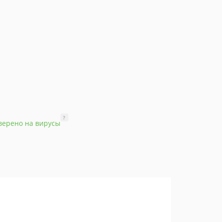
?
верено на вирусы