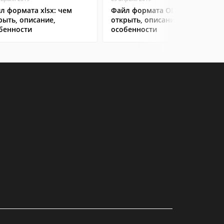
л формата xlsx: чем
Файл формата ODT: чем
рыть, описание,
открыть, описание,
бенности
особенности