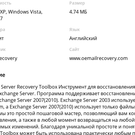
мость
Размер
XP, Windows Vista,
4.74 МБ
7
ура
Язык
ит
Английский
чик
Сайт
Recovery
www.oemailrecovery.com
ие
 Server Recovery Toolbox Инструмент для восстановлен
xchange Server. Программа поддерживает восстановление
change Server 2007(2010). Exchange Server 2003 использу
stm, а Exchange Server 2007(2010) использует только фай
ы это простой пошаговой мастер, позволяющий вам к
вления, а также в любой момент возвращаться на любо
мых изменений. Благодаря уникальной простоте и понят
 Toolbox может быть использована практически любым 