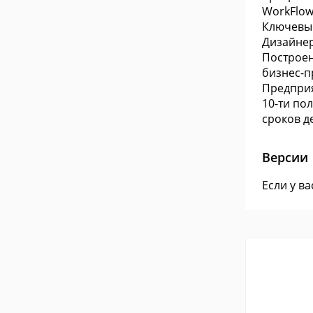
WorkFlow
Ключевые
Дизайнер
Построен
бизнес-п
Предприя
10-ти по
сроков д
Версии
Если у в