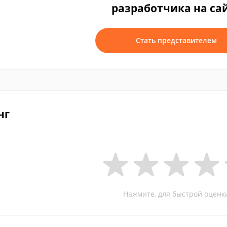
разработчика на са
Стать представителем
нг
Нажмите, для быстрой оценк