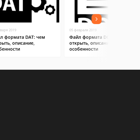
нваря 2019
05 февраля 2019
л формата DAT: чем
Файл формата DOC: чем
рыть, описание,
открыть, описание,
бенности
особенности