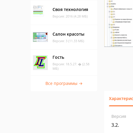
Своя технология
Версия: 2016 (4.28 МБ)
Салон красоты
Версия: 3 (11.33 МБ)
Гость
Версия: 18.5.27. � (2.58
МБ)
Все программы →
Характери
Версия
3.2.