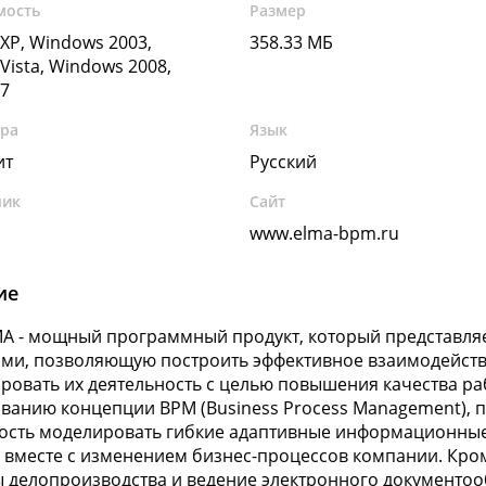
мость
Размер
XP, Windows 2003,
358.33 МБ
Vista, Windows 2008,
7
ура
Язык
ит
Русский
чик
Сайт
www.elma-bpm.ru
ие
A - мощный программный продукт, который представляе
ми, позволяющую построить эффективное взаимодейств
ровать их деятельность с целью повышения качества ра
ванию концепции BPM (Business Process Management), 
сть моделировать гибкие адаптивные информационные
 вместе с изменением бизнес-процессов компании. Кро
 делопроизводства и ведение электронного документо