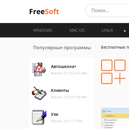
WINDOWS
MAC OS
LINUX
Популярные программы
Бесплатные 
Автошкола+
Версия: 5.6.15 (4.47 МБ)
Клиенты
Версия: 3.0.5 (15.36 МБ)
Узи
Версия: 2.0 (1.17 МБ)