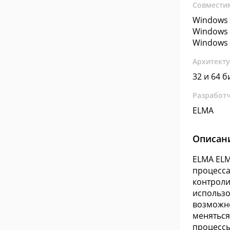
Совмести
Windows 
Windows 
Windows 
Архитект
32 и 64 б
Разработ
ELMA
Описан
ELMA ELM
процесса
контроли
использо
возможно
меняться
процессы