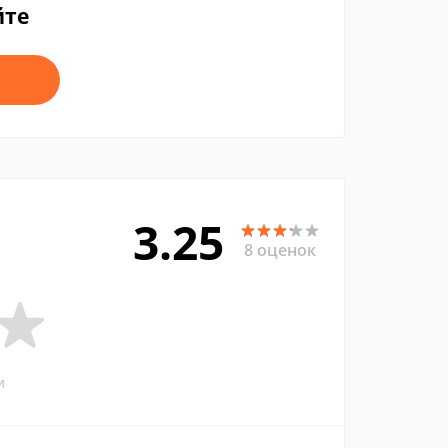
йте
3.25
8 оценок
и