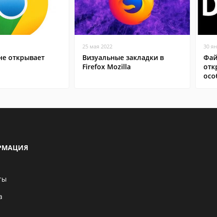
25 мая 2022
30 я
не открывает
Визуальные закладки в
Фай
Firefox Mozilla
отк
осо
РМАЦИЯ
ты
а