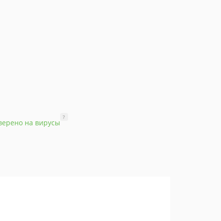
?
верено на вирусы