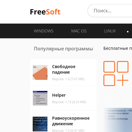
WINDOWS
MAC OS
LINUX
Популярные программы
Бесплатные 
Свободное
падение
Версия: 1.0 (7.67 МБ)
Helper
Версия: 1.15 (0.23 МБ)
Равноускоренное
движение
Версия: 1.0 (8.47 МБ)