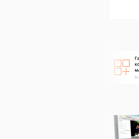
Г
к
м
Ве