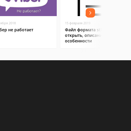
оября 2018
15 февраля 2019
бер не работает
Файл формата stl: чем
открыть, описания,
особенности