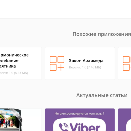
Похожие приложения
армоническое
олебание
Закон Архимеда
аятника
Версия: 1.0 (7.46 МБ)
рсия: 1.0 (8.43 МБ)
Актуальные статьи