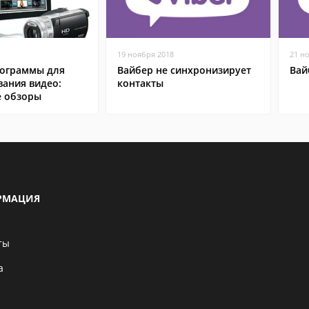
19 ноября 2018
21 н
ограммы для
Вайбер не синхронизирует
Вай
вания видео:
контакты
 обзоры
РМАЦИЯ
ты
а