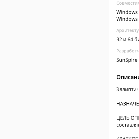
Совмести
Windows 
Windows 
Архитект
32 и 64 б
Разработ
SunSpire
Описан
Эллиптич
НАЗНАЧЕ
ЦЕЛЬ ОПЫ
составля