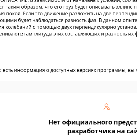
ОПИСАНИЕ: В зависимости от начальных условий, соотв
ся таким образом, что его груз будет описывать эллипс
я покоя. Если это движение разложить на две перпенд
ющими будет наблюдаться разность фаз. В данном опыте
я колебаний с помощью двух перпендикулярно установ
ениваются амплитуды этих составляющих и разность их ф
ас есть информация о доступных версиях программы, вы
Нет официального предс
разработчика на са