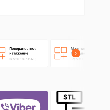
Поверхностное
Маятник с
натяжение
переменным g
Версия: 1.0 (7.45 МБ)
Версия: 1.0 (8.81 МБ)