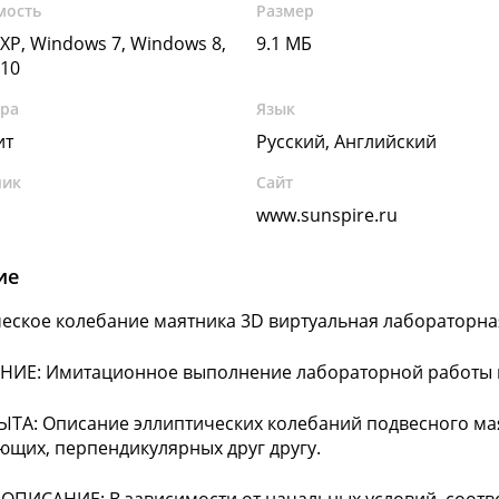
мость
Размер
XP, Windows 7, Windows 8,
9.1 МБ
10
ура
Язык
ит
Русский, Английский
чик
Сайт
www.sunspire.ru
ие
еское колебание маятника 3D виртуальная лабораторная
НИЕ: Имитационное выполнение лабораторной работы 
ТА: Описание эллиптических колебаний подвесного мая
ющих, перпендикулярных друг другу.