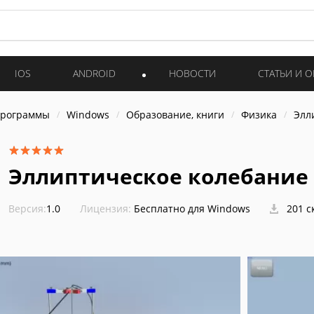
IOS
ANDROID
НОВОСТИ
СТАТЬИ И 
программы
Windows
Образование, книги
Физика
Элл
Эллиптическое колебание
Версия:
1.0
Лицензия:
Бесплатно для Windows
201 с