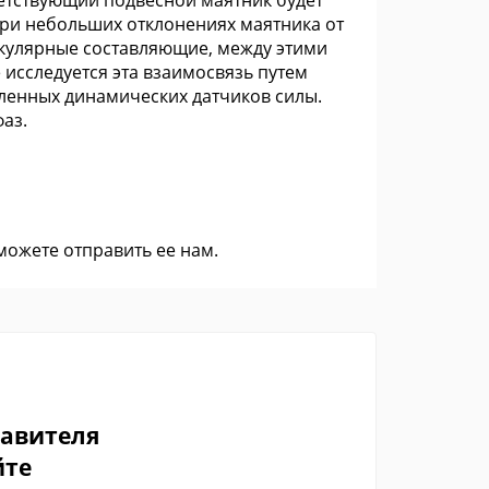
етствующий подвесной маятник будет
 при небольших отклонениях маятника от
икулярные составляющие, между этими
 исследуется эта взаимосвязь путем
ленных динамических датчиков силы.
аз.
 можете
отправить ее нам
.
тавителя
йте