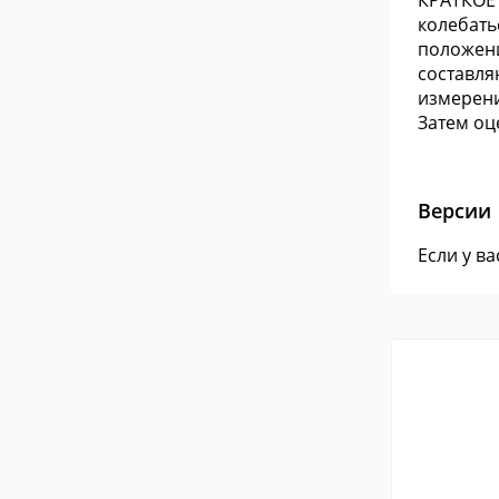
КРАТКОЕ 
колебать
положени
составля
измерени
Затем оц
Версии
Если у в