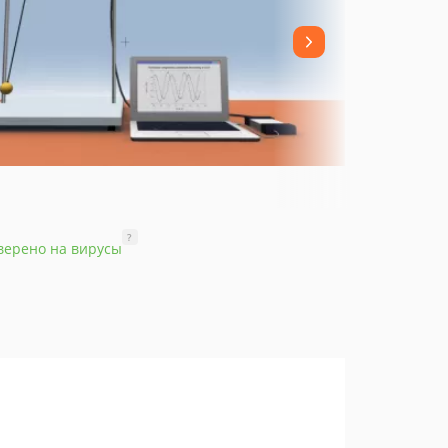
?
верено на вирусы