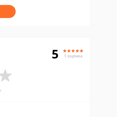
5
1 оценка
и