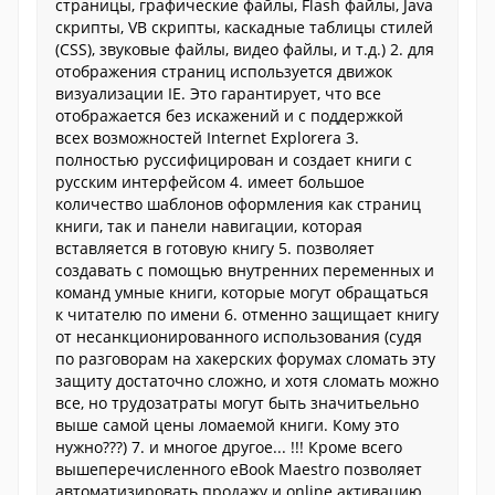
страницы, графические файлы, Flash файлы, Java
скрипты, VB скрипты, каскадные таблицы стилей
(CSS), звуковые файлы, видео файлы, и т.д.) 2. для
отображения страниц используется движок
визуализации IE. Это гарантирует, что все
отображается без искажений и с поддержкой
всех возможностей Internet Explorerа 3.
полностью руссифицирован и создает книги с
русским интерфейсом 4. имеет большое
количество шаблонов оформления как страниц
книги, так и панели навигации, которая
вставляется в готовую книгу 5. позволяет
создавать с помощью внутренних переменных и
команд умные книги, которые могут обращаться
к читателю по имени 6. отменно защищает книгу
от несанкционированного использования (судя
по разговорам на хакерских форумах сломать эту
защиту достаточно сложно, и хотя сломать можно
все, но трудозатраты могут быть значитьельно
выше самой цены ломаемой книги. Кому это
нужно???) 7. и многое другое... !!! Кроме всего
вышеперечисленного eBook Maestro позволяет
автоматизировать продажу и online активацию