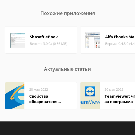
Похожие приложения
Shasoft eBook
Alfa Ebooks M
Версия: 3.0.0a (0.36 МБ)
Версия: 0.4.5.0 (4.
Актуальные статьи
20 мая 2022
30 мая 2022
Свойства
Teamviewer: чт
обозревателя
за программа
Internet Explorer где
находится