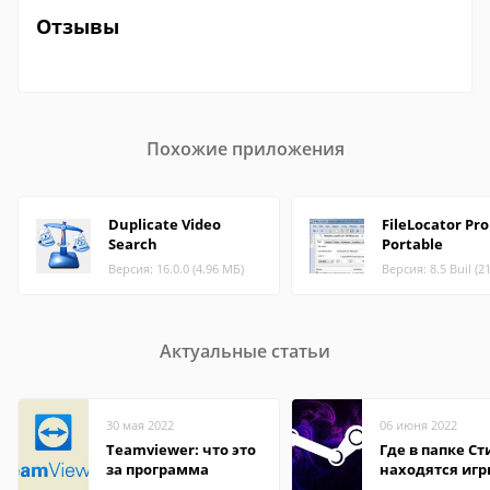
Отзывы
Похожие приложения
Duplicate Video
FileLocator Pro
Search
Portable
Версия: 16.0.0 (4.96 МБ)
Версия: 8.5 Buil (2
Актуальные статьи
30 мая 2022
06 июня 2022
Teamviewer: что это
Где в папке С
за программа
находятся иг