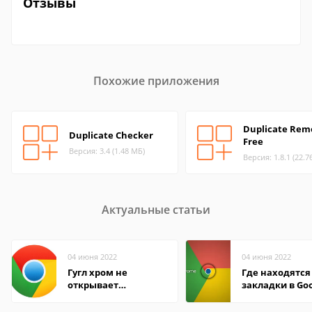
Отзывы
Похожие приложения
Duplicate Rem
Duplicate Checker
Free
Версия: 3.4 (1.48 МБ)
Версия: 1.8.1 (22.7
Актуальные статьи
04 июня 2022
04 июня 2022
Гугл хром не
Где находятся
открывает
закладки в Go
страницы
Chrome