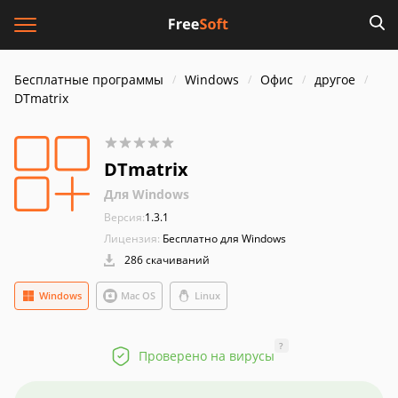
Бесплатные программы
Windows
Офис
другое
DTmatrix
DTmatrix
Для Windows
Версия:
1.3.1
Лицензия:
Бесплатно для Windows
286 скачиваний
Windows
Mac OS
Linux
?
Проверено на вирусы