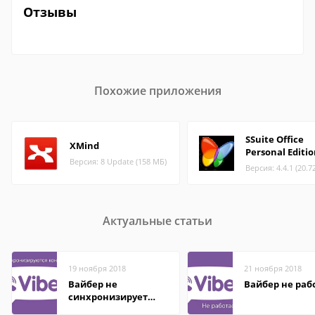
Отзывы
Похожие приложения
SSuite Office
XMind
Personal Editi
Версия: 8 Update (158 МБ)
Версия: 4.4.1 (20.7
Актуальные статьи
19 ноября 2018
21 ноября 2018
Вайбер не
Вайбер не раб
синхронизирует
контакты