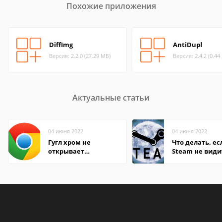
Похожие приложения
DiffImg
AntiDupl
Версия: 2.2.0 (27.29 МБ)
Версия: 2.4.2 (0.44
Актуальные статьи
04 июня 2022
04 июня 2022
Гугл хром не
Что делать, ес
открывает
Steam не види
страницы
установленную