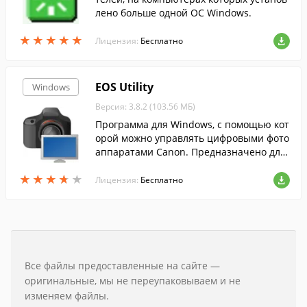
лено больше одной ОС Windows.
★
★
★
★
★
★
★
★
★
★
Лицензия:
Бесплатно
EOS Utility
Windows
Версия: 3.8.2 (103.56 МБ)
Программа для Windows, с помощью кот
орой можно управлять цифровыми фото
аппаратами Canon. Предназначено для
студийной работы, можно просматриват
★
★
★
★
★
★
★
★
★
★
ь и передавать снимки с камеры на ком
Лицензия:
Бесплатно
пьютер.
Все файлы предоставленные на сайте —
оригинальные, мы не переупаковываем и не
изменяем файлы.