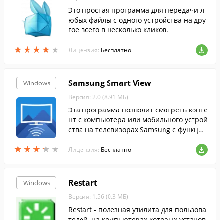
Это простая программа для передачи л
юбых файлы с одного устройства на дру
гое всего в несколько кликов.
★
★
★
★
★
★
★
★
★
★
Лицензия:
Бесплатно
Samsung Smart View
Windows
Версия: 2.0 (8.91 МБ)
Эта программа позволит смотреть конте
нт с компьютера или мобильного устрой
ства на телевизорах Samsung с функцие
й Smart View....
★
★
★
★
★
★
★
★
★
★
Лицензия:
Бесплатно
Restart
Windows
Версия: 1.56 (0.3 МБ)
Restart - полезная утилита для пользова
телей, на компьютерах которых установ