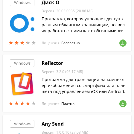
Диск-О
Windows
Версия: 20.03.0035 (20.86 МБ)
Программа, которая упрощает доступ к
разным облачным хранилищам, позвол
яя работать с ними как с обычными жес
ткими дисками.
★
★
★
★
★
★
★
★
★
★
Лицензия:
Бесплатно
Reflector
Windows
Версия: 3.2.0 (96.17 МБ)
Программа для трансляции на компьют
ер изображения со смартфона или план
шета под управлением iOS или Android.
★
★
★
★
★
★
★
★
★
★
Лицензия:
Платно
Any Send
Windows
Версия: 1.0.0.10 (27.03 МБ)