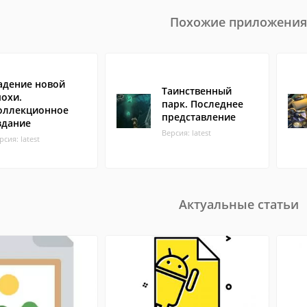
Похожие приложения
адение новой
Таинственный
похи.
парк. Последнее
оллекционное
представление
здание
Версия: latest
рсия: latest
Актуальные статьи