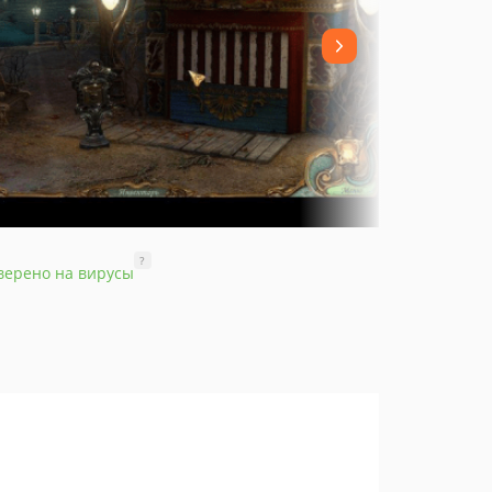
?
верено на вирусы