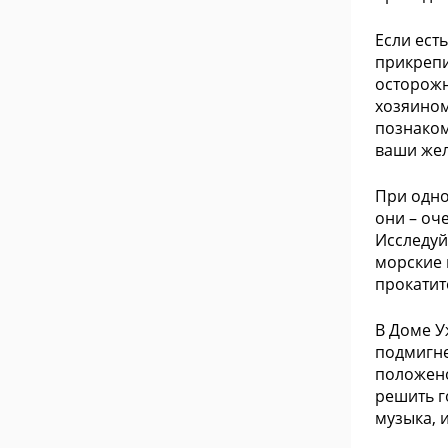
Если ест
прикрепи
осторожн
хозяином
познаком
ваши жел
При одном
они – оч
Исследуй
морские 
прокатит
В Доме У
подмигне
положено
решить г
музыка, 