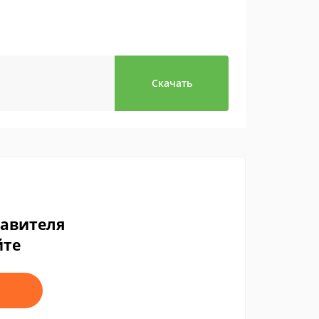
Скачать
тавителя
йте