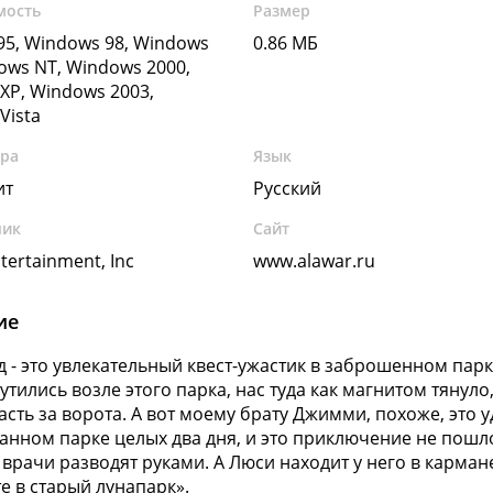
мость
Размер
5, Windows 98, Windows
0.86 МБ
ows NT, Windows 2000,
XP, Windows 2003,
Vista
ура
Язык
ит
Русский
чик
Сайт
tertainment, Inc
www.alawar.ru
ие
 - это увлекательный квест-ужастик в заброшенном парк
утились возле этого парка, нас туда как магнитом тянуло
асть за ворота. А вот моему брату Джимми, похоже, это
анном парке целых два дня, и это приключение не пошло
, врачи разводят руками. А Люси находит у него в карман
е в старый лунапарк».