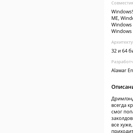
Совмести
Windows9
ME, Wind
Windows 
Windows 
Архитект
32 и 64 б
Разработ
Alawar En
Описан
Дримлэнд
всегда кр
смог поп
заколдов
все хуже
приходит