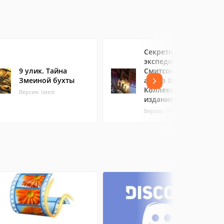
Секретная
экспедиция.
9 улик. Тайна
Смитсоновский
Змеиной бухты
алмаз Хоупа.
Коллекционное
Версия: latest
издание
Версия: latest