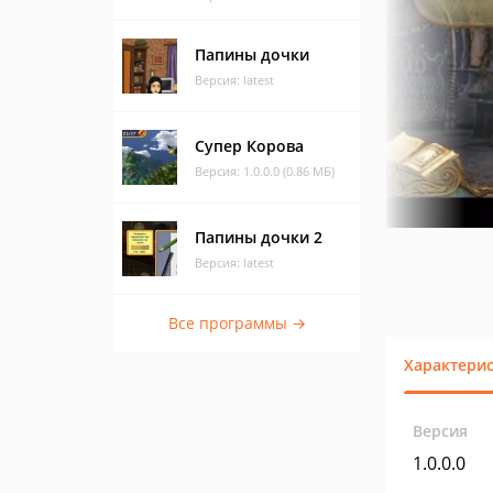
Папины дочки
Версия: latest
Супер Корова
Версия: 1.0.0.0 (0.86 МБ)
Папины дочки 2
Версия: latest
Все программы →
Характери
Версия
1.0.0.0