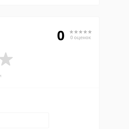
0
0 оценок
и