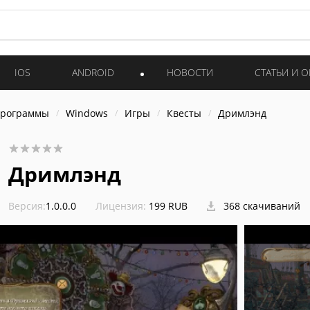
IOS
ANDROID
НОВОСТИ
СТАТЬИ И 
программы
Windows
Игры
Квесты
Дримлэнд
Дримлэнд
Версия:
1.0.0.0
Лицензия:
199 RUB
368 скачиваний