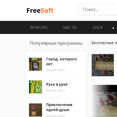
WINDOWS
MAC OS
LINUX
Популярные программы
Бесплатные 
Город, которого
нет
Версия: latest
Рука в руке
Версия: latest
Приключения
одной души
Версия: latest