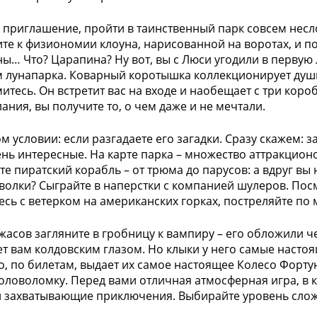
ь приглашение, пройти в таинственный парк совсем несло
те к физиономии клоуна, нарисованной на воротах, и по
ы… Что? Царапина? Ну вот, вы с Люси угодили в первую 
 лунапарка. Коварный коротышка коллекционирует души
итесь. Он встретит вас на входе и наобещает с три короб
ания, вы получите то, о чем даже и не мечтали.
 условии: если разгадаете его загадки. Сразу скажем: за
ень интересные. На карте парка – множество аттракционов
те пиратский корабль – от трюма до парусов: а вдруг вы
волки? Сыграйте в наперстки с компанией шулеров. Пос
есь с ветерком на американских горках, постреляйте по
жасов загляните в гробницу к вампиру – его обложили ч
т вам колдовским глазом. Но клыки у него самые настоящ
, по билетам, выдает их самое настоящее Колесо Фортун
оловоломку. Перед вами отличная атмосферная игра, в ко
и захватывающие приключения. Выбирайте уровень сложн