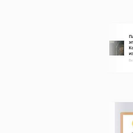
П
э
К
и
Ве