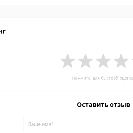
нг
Нажмите, для быстрой оценк
Оставить отзыв
Ваше имя*