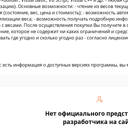
++Builder, Visual Basic, VB Script, Visual C++ и др. - люб
зацию). Основные возможности: - чтение из весов текуще
я (состояние, вес, цена и стоимость); - возможность ав
илизации веса; - возможность получать подробную инф
 с весами. После осуществления покупки Вы получите 
ние, которое не содержит ни каких ограничений и средс
вать где угодно и сколько угодно раз - согласно лицен
ас есть информация о доступных версиях программы, вы
Нет официального предс
разработчика на са