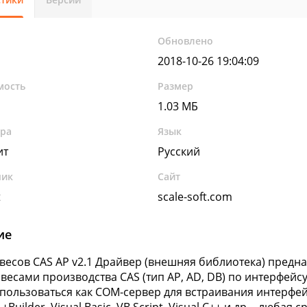
Обновлено
2018-10-26 19:04:09
мость
Размер
1.03 МБ
ура
Язык
ит
Русский
чик
Сайт
t
scale-soft.com
ие
весов CAS AP v2.1 Драйвер (внешняя библиотека) пред
 весами производства CAS (тип AP, AD, DB) по интерфейс
пользоваться как COM-сервер для встраивания интерфей