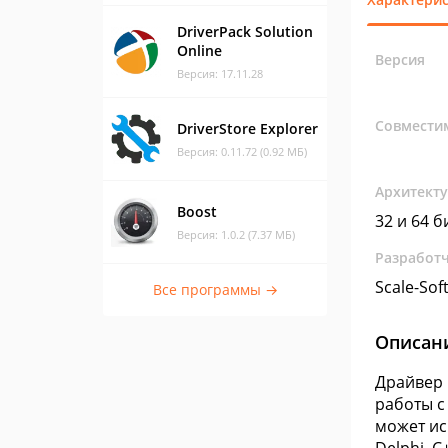
DriverPack Solution
Online
Версия
Версия: 17.11.28
Совмести
DriverStore Explorer
Версия: 0.11.72 (0.92 МБ)
Архитект
Boost
32 и 64 б
Версия: 1.0.2 (7.37 МБ)
Разработ
Scale-Sof
Все программы →
Описан
Драйвер 
работы с
может ис