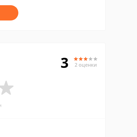
3
2 оценки
и