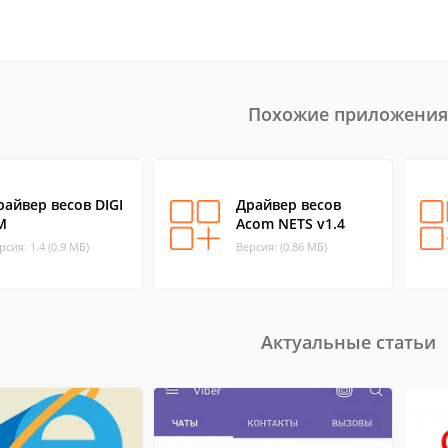
Похожие приложения
райвер весов DIGI
Драйвер весов
M
Acom NETS v1.4
рсия: 1.4 (0.9 МБ)
Версия: (0.86 МБ)
Актуальные статьи