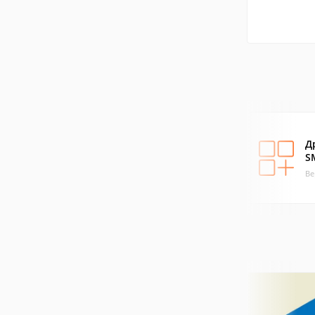
Д
S
Ве