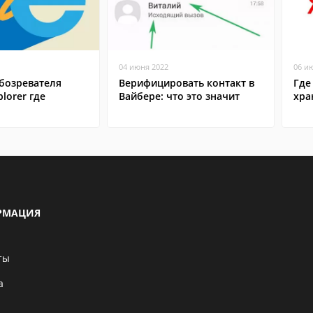
04 июня 2022
06 и
бозревателя
Верифицировать контакт в
Где
plorer где
Вайбере: что это значит
хра
РМАЦИЯ
ты
а