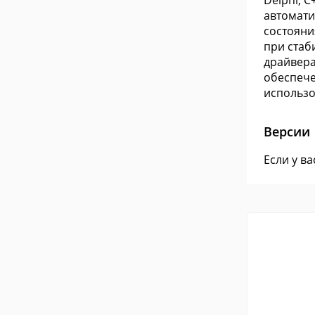
Delphi, C
автомати
состояни
при стаб
драйвера
обеспече
использо
Версии
Если у в