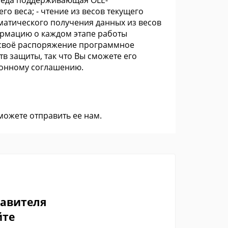
ая среда поддерживающая OLE-
го веса; - чтение из весов текущего
томатического получения данных из весов
ормацию о каждом этапе работы
в своё распоряжение программное
тв защиты, так что Вы сможете его
зионному соглашению.
 можете
отправить ее нам
.
тавителя
йте