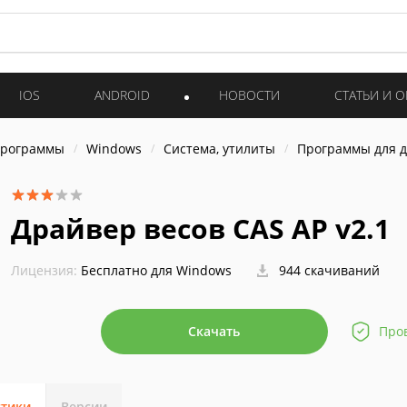
IOS
ANDROID
НОВОСТИ
СТАТЬИ И 
программы
Windows
Система, утилиты
Программы для 
Драйвер весов CAS AP v2.1
Лицензия:
Бесплатно для Windows
944 скачиваний
Скачать
Про
стики
Версии