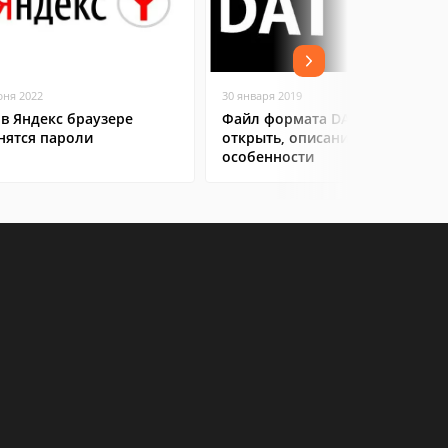
юня 2022
30 января 2019
 в Яндекс браузере
Файл формата DAT: чем
нятся пароли
открыть, описание,
особенности