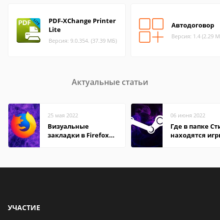
PDF-XChange Printer
Автодоговор
Lite
Версия: 1.4 (2.29 М
Версия: 9.0.354. (37.39 МБ)
Актуальные статьи
25 мая 2022
06 июня 2022
Визуальные
Где в папке С
закладки в Firefox
находятся иг
Mozilla
УЧАСТИЕ