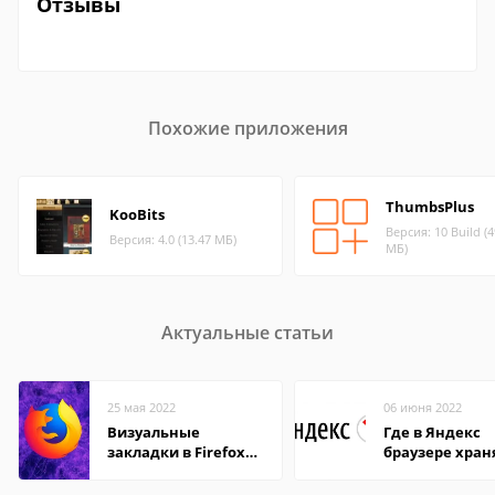
Отзывы
Похожие приложения
ThumbsPlus
KooBits
Версия: 10 Build (4
Версия: 4.0 (13.47 МБ)
МБ)
Актуальные статьи
25 мая 2022
06 июня 2022
Визуальные
Где в Яндекс
закладки в Firefox
браузере хран
Mozilla
пароли