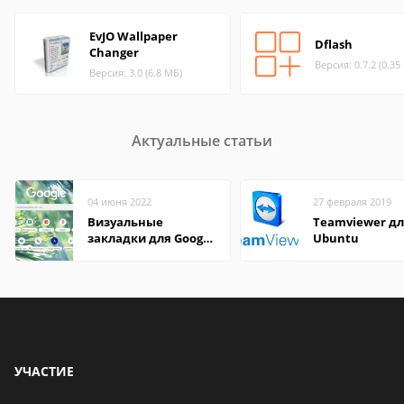
EvJO Wallpaper
Dflash
Changer
Версия: 0.7.2 (0.35
Версия: 3.0 (6.8 МБ)
Актуальные статьи
04 июня 2022
27 февраля 2019
Визуальные
Teamviewer д
закладки для Google
Ubuntu
Chrome
УЧАСТИЕ