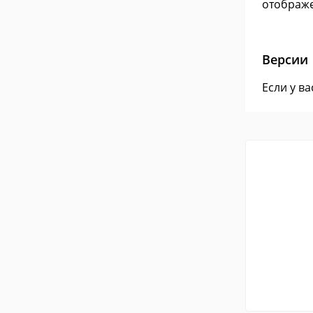
отображе
Версии
Если у в