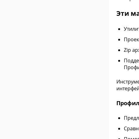
Эти м
Утили
Проек
Zip а
Подде
Профи
Инструме
интерфей
Профи
Предл
Сравн