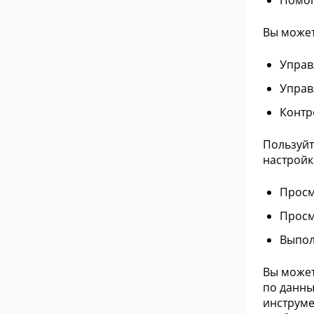
Помог
Вы может
Управ
Управ
Контр
Пользуйт
настройк
Просм
Просм
Выпол
Вы может
по данны
инструме