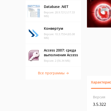
Database .NET
Версия: 28.9.7212 (17.33
МБ)
Конвертум
Версия: 10.3.7554 (65.08
МБ)
Access 2007: среда
выполнения Access
Версия: 2 (56.34 МБ)
Все программы →
Характери
Версия
3.5.322