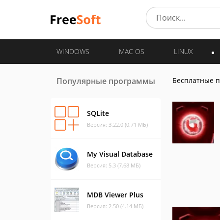
WINDOWS
MAC OS
LINUX
Популярные программы
Бесплатные 
SQLite
Версия: 3.22.0 (0.71 МБ)
My Visual Database
Версия: 5.3 (7.68 МБ)
MDB Viewer Plus
Версия: 2.50 (4.14 МБ)