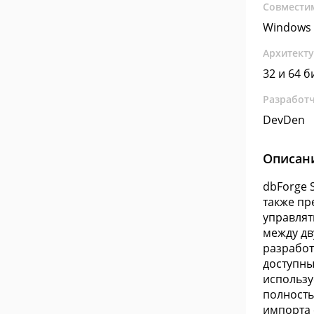
Совмести
Windows 
Архитект
32 и 64 б
Разработ
DevDen
Описан
dbForge 
также пр
управлят
между дв
разработ
доступны
использу
полность
импорта 