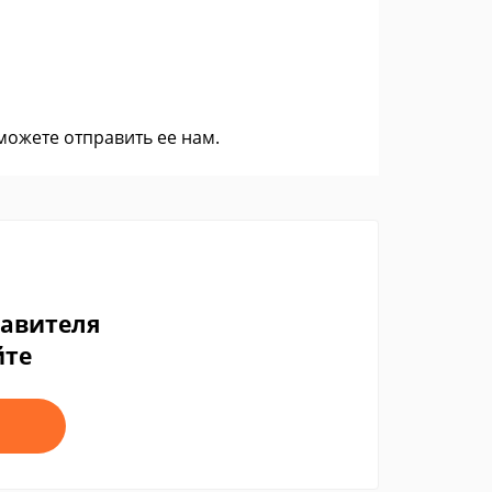
 можете
отправить ее нам
.
тавителя
йте