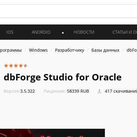
IOS
ANDROID
НОВОСТИ
СТАТЬИ И 
программы
Windows
Разработчику
Базы данных
dbFo
dbForge Studio for Oracle
Версия:
3.5.322
Лицензия:
58339 RUB
417 скачивани