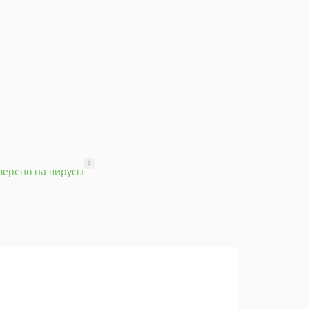
?
верено на вирусы