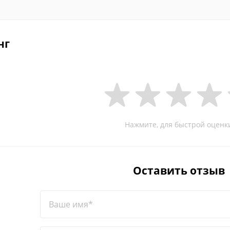
нг
Нажмите, для быстрой оценк
Оставить отзыв
Ваше имя*