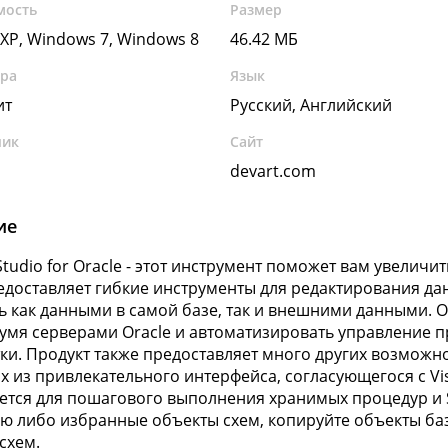
мость
Размер
XP, Windows 7, Windows 8
46.42 МБ
ура
Язык
ит
Русский, Английский
чик
Сайт
devart.com
ие
Studio for Oracle - этот инструмент поможет вам увеличит
едоставляет гибкие инструменты для редактирования д
ь как данными в самой базе, так и внешними данными. 
умя серверами Oracle и автоматизировать управление 
ки. Продукт также предоставляет много других возможно
х из привлекательного интерфейса, согласующегося с Vis
ется для пошагового выполнения хранимых процедур и 
ю либо избранные объекты схем, копируйте объекты баз
схем.